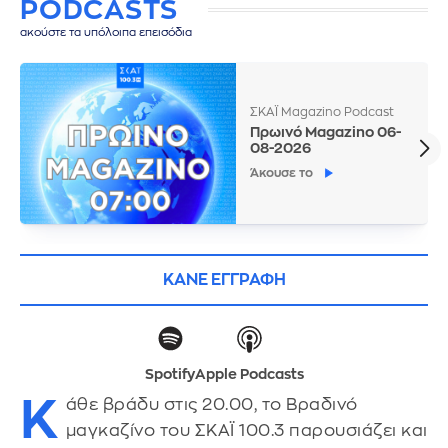
PODCASTS
ακούστε τα υπόλοιπα επεισόδια
ΣΚΑΪ Magazino Podcast
Πρωινό Magazino 06-
08-2026
Άκουσε το
ΚΑΝΕ ΕΓΓΡΑΦΗ
Spotify
Apple Podcasts
Κ
άθε βράδυ στις 20.00, το Βραδινό
μαγκαζίνο του ΣΚΑΪ 100.3 παρουσιάζει και