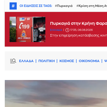
#
ΟΙ ΕΙΔΗΣΕΙΣ ΣΕ TAGS:
Πυρκαγιά
Κρίση στη Μέση 
Μεγάλη φωτιά στη Σκύρο: 
Πυρκαγιά στην Κρήνη Φαρσά
ΕΛΛΑΔΑ
15:17, 06.08.2026
UPDATE
ΕΛΛΑΔΑ
17:35, 06.08.2026
Στο νησί αναμένονται να πάνε α
οχήματα
ΕΛΛΑΔΑ
ΠΟΛΙΤΙΚΗ
ΚΟΣΜΟΣ
ΟΙΚΟΝΟΜΙΑ
Ψ