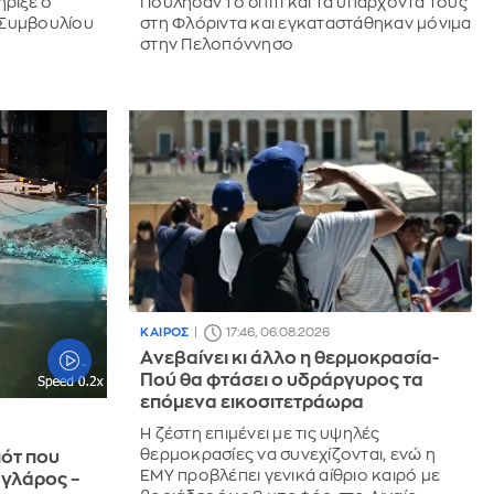
ήριξε ο
Πούλησαν το σπίτι και τα υπάρχοντά τους
 Συμβουλίου
στη Φλόριντα και εγκαταστάθηκαν μόνιμα
στην Πελοπόννησο
ΚΑΙΡΟΣ
17:46, 06.08.2026
Aνεβαίνει κι άλλο η θερμοκρασία-
Πού θα φτάσει ο υδράργυρος τα
επόμενα εικοσιτετράωρα
Η ζέστη επιμένει με τις υψηλές
θερμοκρασίες να συνεχίζονται, ενώ η
πότ που
ΕΜΥ προβλέπει γενικά αίθριο καιρό με
 γλάρος –