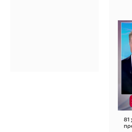
81
πρ