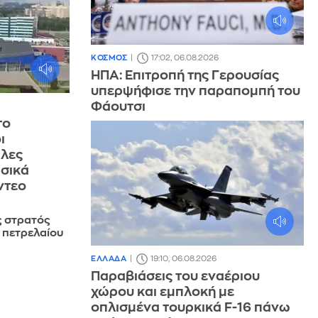
ΚΟΣΜΟΣ
17:02, 06.08.2026
ΗΠΑ: Επιτροπή της Γερουσίας
υπερψήφισε την παραπομπή του
Φάουτσι
το
ι
άλες
ωσικά
ίντεο
ς στρατός
α πετρελαίου
ΕΛΛΑΔΑ
19:10, 06.08.2026
Παραβιάσεις του εναέριου
χώρου και εμπλοκή με
οπλισμένα τουρκικά F-16 πάνω