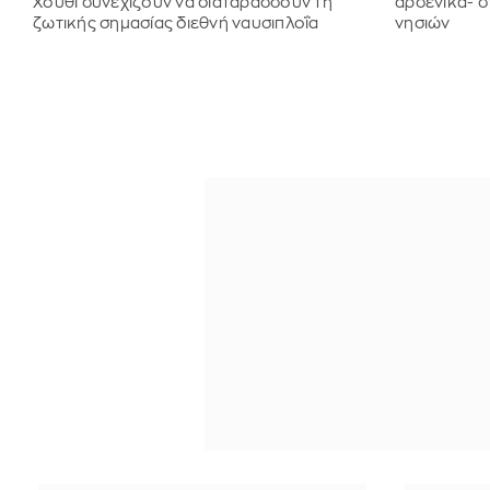
Χούθι συνεχίζουν να διαταράσσουν τη
αρσενικά- σ
ζωτικής σημασίας διεθνή ναυσιπλοΐα
νησιών