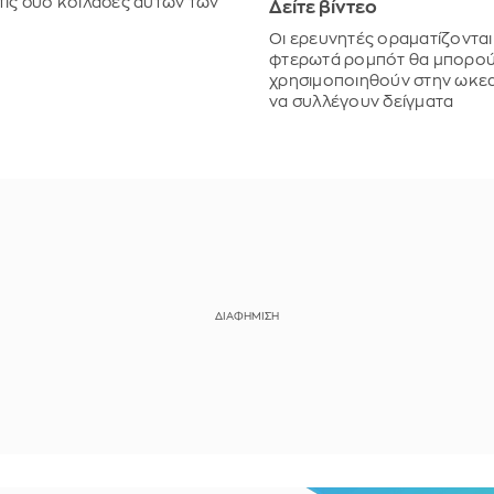
τις δύο κοιλάδες αυτών των
Δείτε βίντεο
Οι ερευνητές οραματίζονται 
φτερωτά ρομπότ θα μπορού
χρησιμοποιηθούν στην ωκεα
να συλλέγουν δείγματα