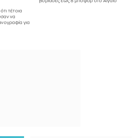
βοριάδες έως 8 μποφόρ στο Αιγαίο
ότι τέτοια
σαν να
νογραφία για