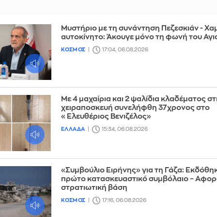
Μυστήριο με τη συνάντηση Πεζεσκιάν - Χαμ
αυτοκίνητο: Άκουγε μόνο τη φωνή του Αγ
ΚΟΣΜΟΣ
17:04, 06.08.2026
Με 4 μαχαίρια και 2 ψαλίδια κλαδέματος στ
χειραποσκευή συνελήφθη 37χρονος στο
«Ελευθέριος Βενιζέλος»
ΕΛΛΑΔΑ
15:34, 06.08.2026
«Συμβούλιο Ειρήνης» για τη Γάζα: Εκδόθηκ
πρώτο κατασκευαστικό συμβόλαιο – Αφορ
στρατιωτική βάση
ΚΟΣΜΟΣ
17:16, 06.08.2026