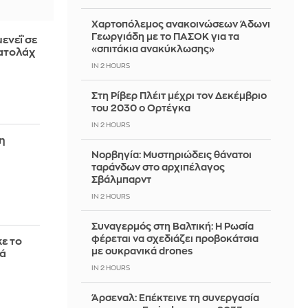
Χαρτοπόλεμος ανακοινώσεων Άδωνι
Γεωργιάδη με το ΠΑΣΟΚ για τα
ενεΐ σε
«σπιτάκια ανακύκλωσης»
ιατολάχ
IN 2 HOURS
Στη Ρίβερ Πλέιτ μέχρι τον Δεκέμβριο
του 2030 ο Ορτέγκα
IN 2 HOURS
η
Νορβηγία: Μυστηριώδεις θάνατοι
ταράνδων στο αρχιπέλαγος
Σβάλμπαρντ
IN 2 HOURS
Συναγερμός στη Βαλτική: Η Ρωσία
φέρεται να σχεδιάζει προβοκάτσια
ε το
με ουκρανικά drones
ά
IN 2 HOURS
Άρσεναλ: Επέκτεινε τη συνεργασία