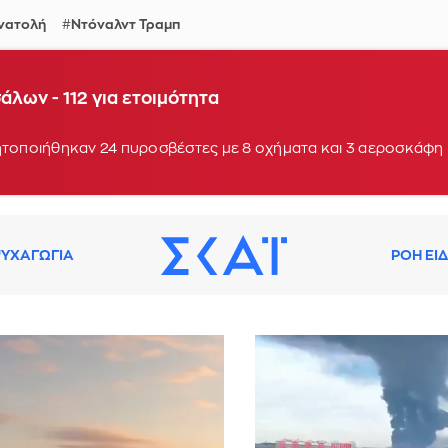
Ανατολή
Ντόναλντ Τραμπ
Ενισχύθηκαν οι δυνάμεις - Σπεύδουν ακτοπλοϊκώς 
λων - 112 για ετοιμότητα
: 19:38
κτοπλοϊκώς από το λιμάνι της Κύμης επιπλέον 25 πυροσβέστες
ΥΧΑΓΩΓΙΑ
ΡΟΗ ΕΙ