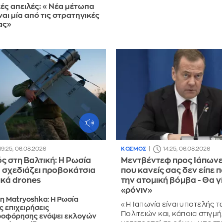
κές απειλές: «Νέα μέτωπα
ναι μία από τις στρατηγικές
ας»
19:25, 06.08.2026
ΚΟΣΜΟΣ
14:25, 06.08.2026
ς στη Βαλτική: Η Ρωσία
Μεντβέντεφ προς Ιάπωνε
α σχεδιάζει προβοκάτσια
που κανείς σας δεν είπε π
ικά drones
την ατομική βόμβα - Θα γ
«ρόνιν»
η Matryoshka: Η Ρωσία
«Η Ιαπωνία είναι υποτελής
ις επιχειρήσεις
Πολιτειών και, κάποια στιγμή
οφόρησης ενόψει εκλογών