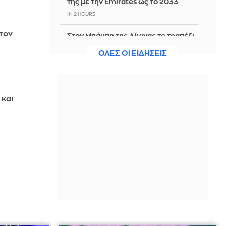
της με την Emirates ως το 2033
IN 2 HOURS
τον
Στον Μπάμπη της Αίγινας το τραπέζι
στρώνεται δίπλα στο κύμα με
ΟΛΕΣ ΟΙ ΕΙΔΗΣΕΙΣ
θαλασσινά και φρέσκο ψάρι
IN 2 HOURS
Ολοκληρώθηκαν 325 αυτοψίες στις
πληγείσες από τις πυρκαγιές
 και
περιοχές
IN 2 HOURS
FIFA-Ινφαντίνο: Από τη συγγνώμη
στην αντεπίθεση
IN 2 HOURS
Παραβιάσεις του εναέριου χώρου και
εμπλοκή με οπλισμένα τουρκικά F-16
πάνω από το Αιγαίο
IN 2 HOURS