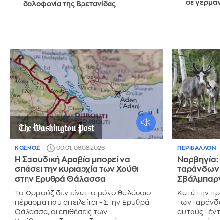
σε γερμαν
δολοφονία της Βρετανίδας
ΚΟΣΜΟΣ
00:01, 06.08.2026
ΠΕΡΙΒΑΛΛΟΝ
Η Σαουδική Αραβία μπορεί να
Νορβηγία:
σπάσει την κυριαρχία των Χούθι
ταράνδων 
στην Ερυθρά Θάλασσα
Σβάλμπαρ
Το Ορμούζ δεν είναι το μόνο θαλάσσιο
Κατά την π
πέρασμα που απειλείται - Στην Ερυθρά
των ταράνδω
Θάλασσα, οι επιθέσεις των
αυτούς -έντ