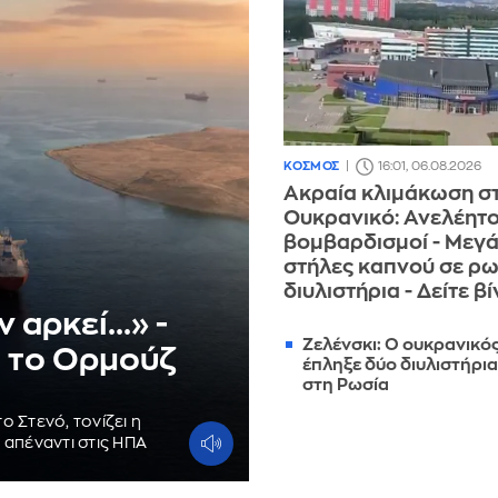
ΚΟΣΜΟΣ
16:01, 06.08.2026
Ακραία κλιμάκωση σ
Ουκρανικό: Ανελέητο
βομβαρδισμοί - Μεγ
στήλες καπνού σε ρ
διυλιστήρια - Δείτε β
αρκεί...» -
Ζελένσκι: Ο ουκρανικό
ει το Ορμούζ
έπληξε δύο διυλιστήρι
στη Ρωσία
ο Στενό, τονίζει η
 απέναντι στις ΗΠΑ