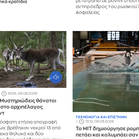
μετατραπεί σε ρόνιν» υποστ
ικά κρατίδια
αντιπρόεδρος του ρωσικού
Ασφαλείας
19:26, 06.08.2026
 Μυστηριώδεις θάνατοι
στο αρχιπέλαγος
ντ
ΤΕΧΝΟΛΟΓΙΑ ΚΑΙ ΕΠΙΣΤΗΜΗ
13:12, 06.08.2026
ρόσφατη ετήσια απογραφή
ν, βρέθηκαν νεκροί 13 από
Το MIT δημιούργησε ρομ
εκα θηλυκά και δύο
πετάει και κολυμπάει σαν