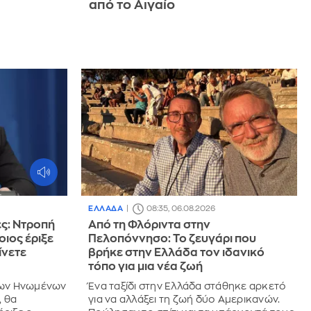
από το Αιγαίο
ΕΛΛΑΔΑ
08:35, 06.08.2026
ς: Ντροπή
Από τη Φλόριντα στην
οιος έριξε
Πελοπόννησο: Το ζευγάρι που
ίνετε
βρήκε στην Ελλάδα τον ιδανικό
τόπο για μια νέα ζωή
 των Ηνωμένων
Ένα ταξίδι στην Ελλάδα στάθηκε αρκετό
, θα
για να αλλάξει τη ζωή δύο Αμερικανών.