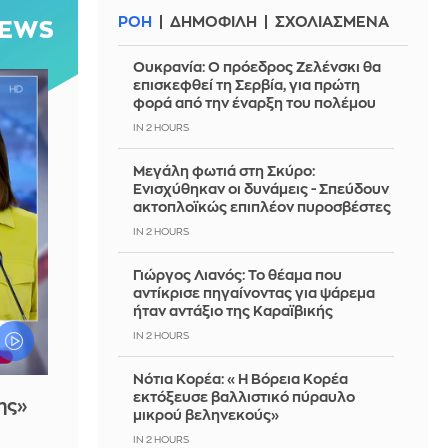
ΡΟΗ
ΔΗΜΟΦΙΛΗ
ΣΧΟΛΙΑΣΜΕΝΑ
Ουκρανία: Ο πρόεδρος Ζελένσκι θα
επισκεφθεί τη Σερβία, για πρώτη
φορά από την έναρξη του πολέμου
IN 2 HOURS
Μεγάλη φωτιά στη Σκύρο:
Ενισχύθηκαν οι δυνάμεις - Σπεύδουν
ακτοπλοϊκώς επιπλέον πυροσβέστες
IN 2 HOURS
Γιώργος Λιανός: Το θέαμα που
αντίκρισε πηγαίνοντας για ψάρεμα
ήταν αντάξιο της Καραϊβικής
IN 2 HOURS
Νότια Κορέα: «Η Βόρεια Κορέα
εκτόξευσε βαλλιστικό πύραυλο
ης»
μικρού βεληνεκούς»
IN 2 HOURS