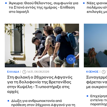
Άγκυρα: Θεού θέλοντος, συμφωνία για
Νέες ιρανι
το Στενό εντός της ημέρας - Επίθεση
πολέμου εί
στο Ισραήλ
επιλογές μ
ΕΛΛΑΔΑ
14:31, 06.08.2026
ΚΟΣΜΟΣ
Στη φυλακή ο 26χρονος Αφγανός
Συναγερμό
για τη δολοφονία της Βρετανίδας
φέρεται ν
στην Κυψέλη - Τι υποστήριξε στις
με ουκραν
αρχές
Επιχείρησ
εντείνει τ
Δίωξη για ανθρωποκτονία από
παραπληρ
πρόθεση στον 26χρονο Αφγανό για τη