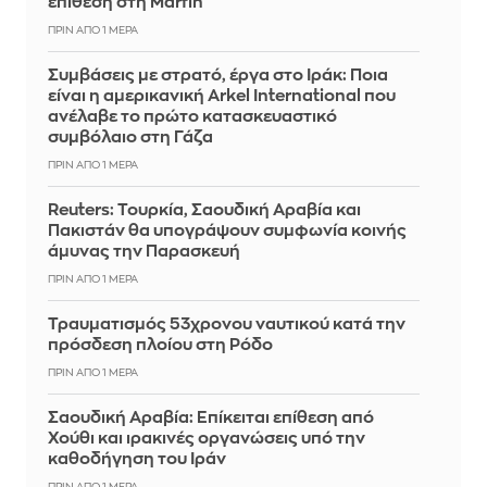
επίθεση στη Marfin
ΠΡΙΝ ΑΠΌ 1 ΜΈΡΑ
Συμβάσεις με στρατό, έργα στο Ιράκ: Ποια
είναι η αμερικανική Arkel International που
ανέλαβε το πρώτο κατασκευαστικό
συμβόλαιο στη Γάζα
ΠΡΙΝ ΑΠΌ 1 ΜΈΡΑ
Reuters: Τουρκία, Σαουδική Αραβία και
Πακιστάν θα υπογράψουν συμφωνία κοινής
άμυνας την Παρασκευή
ΠΡΙΝ ΑΠΌ 1 ΜΈΡΑ
Τραυματισμός 53χρονου ναυτικού κατά την
πρόσδεση πλοίου στη Ρόδο
ΠΡΙΝ ΑΠΌ 1 ΜΈΡΑ
Σαουδική Αραβία: Επίκειται επίθεση από
Χούθι και ιρακινές οργανώσεις υπό την
καθοδήγηση του Ιράν