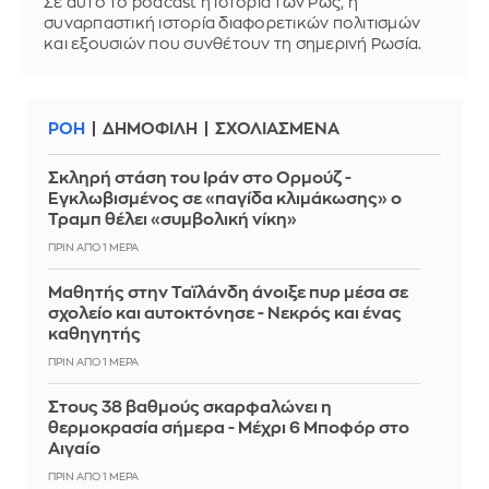
Σε αυτό το podcast η ιστορία των Ρως, η
συναρπαστική ιστορία διαφορετικών πολιτισμών
και εξουσιών που συνθέτουν τη σημερινή Ρωσία.
ΡΟΗ
ΔΗΜΟΦΙΛΗ
ΣΧΟΛΙΑΣΜΕΝΑ
Σκληρή στάση του Ιράν στο Ορμούζ -
Εγκλωβισμένος σε «παγίδα κλιμάκωσης» ο
Τραμπ θέλει «συμβολική νίκη»
ΠΡΙΝ ΑΠΌ 1 ΜΈΡΑ
Μαθητής στην Ταϊλάνδη άνοιξε πυρ μέσα σε
σχολείο και αυτοκτόνησε - Νεκρός και ένας
καθηγητής
ΠΡΙΝ ΑΠΌ 1 ΜΈΡΑ
Στους 38 βαθμούς σκαρφαλώνει η
θερμοκρασία σήμερα - Μέχρι 6 Μποφόρ στο
Αιγαίο
ΠΡΙΝ ΑΠΌ 1 ΜΈΡΑ