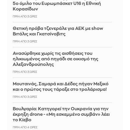
5ο όμιλο του Ευρωμπάσκετ U16 η Εθνική
Κορασίδων
ΠΡΙΝ ΑΠΌ 3 ΏΡΕΣ
Θετική πρόβα τζενεράλε για ΑΕΚ με show
Βιτάλις και Γκατσίνοβιτς
ΠΡΙΝ ΑΠΌ 3 ΏΡΕΣ
Ανασύρθηκε χωρίς τις αισθήσεις του
ηλικιωμένος από πηγάδι σε οικισμό της
Αλεξανδρούπολης
ΠΡΙΝ ΑΠΌ 3 ΏΡΕΣ
Μουτσινάς, Σαμαρά και Δέδες πήγαν Μεξικό
και ο πρώτος τους τάραξε στο τρολάρισμα!
ΠΡΙΝ ΑΠΌ 3 ΏΡΕΣ
Βουλγαρία: Κατηγορεί την Ουκρανία για την
έκρηξη drone - «Μη εσκεμμένο συμβάν» λέει
το Κίεβο
ΠΡΙΝ ΑΠΌ 4 ΏΡΕΣ