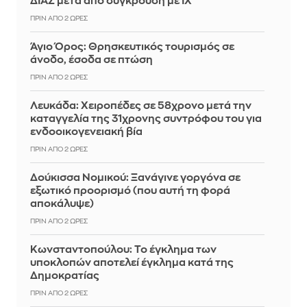
ΔΙΑΣ μετά από σύγκρουση με ΙΧ
ΠΡΙΝ ΑΠΌ 2 ΏΡΕΣ
Άγιο Όρος: Θρησκευτικός τουρισμός σε
άνοδο, έσοδα σε πτώση
ΠΡΙΝ ΑΠΌ 2 ΏΡΕΣ
Λευκάδα: Χειροπέδες σε 58χρονο μετά την
καταγγελία της 31χρονης συντρόφου του για
ενδοοικογενειακή βία
ΠΡΙΝ ΑΠΌ 2 ΏΡΕΣ
Δούκισσα Νομικού: Ξανάγινε γοργόνα σε
εξωτικό προορισμό (που αυτή τη φορά
αποκάλυψε)
ΠΡΙΝ ΑΠΌ 2 ΏΡΕΣ
Κωνσταντοπούλου: Το έγκλημα των
υποκλοπών αποτελεί έγκλημα κατά της
Δημοκρατίας
ΠΡΙΝ ΑΠΌ 2 ΏΡΕΣ