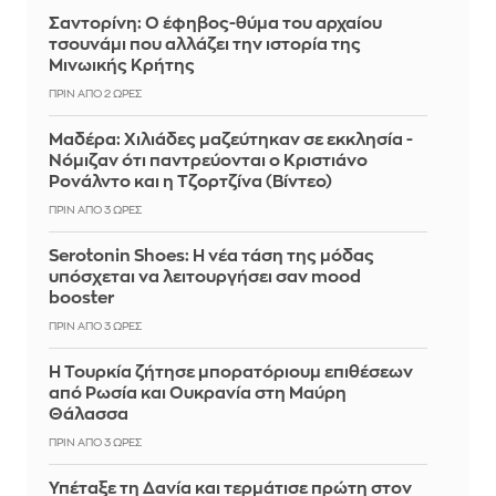
Σαντορίνη: Ο έφηβος-θύμα του αρχαίου
τσουνάμι που αλλάζει την ιστορία της
Μινωικής Κρήτης
ΠΡΙΝ ΑΠΌ 2 ΏΡΕΣ
Μαδέρα: Χιλιάδες μαζεύτηκαν σε εκκλησία -
Νόμιζαν ότι παντρεύονται ο Κριστιάνο
Ρονάλντο και η Τζορτζίνα (Βίντεο)
ΠΡΙΝ ΑΠΌ 3 ΏΡΕΣ
Serotonin Shoes: Η νέα τάση της μόδας
υπόσχεται να λειτουργήσει σαν mood
booster
ΠΡΙΝ ΑΠΌ 3 ΏΡΕΣ
Η Τουρκία ζήτησε μπορατόριουμ επιθέσεων
από Ρωσία και Ουκρανία στη Μαύρη
Θάλασσα
ΠΡΙΝ ΑΠΌ 3 ΏΡΕΣ
Υπέταξε τη Δανία και τερμάτισε πρώτη στον