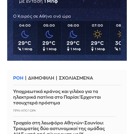
με ένταση
1 Μπφ
Ο Καιρός σε Αθήνα ανά ώρα
:00
04:00
05:00
06:00
07:00
08:00
9°C
29°C
29°C
29°C
29°C
30°C
1 Μπφ
1 Μπφ
1 Μπφ
1 Μπφ
1 Μπφ
1 Μπφ
ΡΟΗ
ΔΗΜΟΦΙΛΗ
ΣΧΟΛΙΑΣΜΕΝΑ
Υποχρεωτικά κράνος και γιλέκο για τα
ηλεκτρικά πατίνια στο Παρίσι: Έρχονται
τσουχτερά πρόστιμα
ΠΡΙΝ ΑΠΌ 1 ΏΡΑ
Τροχαίο στη λεωφόρο Αθηνών-Σουνίου:
Τραυματίες δύο αστυνομικοί της ομάδας