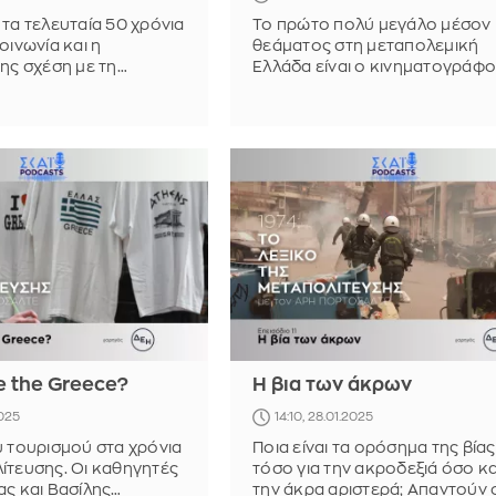
 τα τελευταία 50 χρόνια
Το πρώτο πολύ μεγάλο μέσον
οινωνία και η
θεάματος στη μεταπολεμική
της σχέση με τη
Ελλάδα είναι ο κινηματογράφο
η; Απαντούν οι
Πόσο άλλαξε τα τελευταία 50
κ. Απόστολος
χρόνια; Αναλύουν οι Καθηγητέ
ος και Βασίλης
Χρήστος Δερμεντζόπουλος κα
Βασίλης Βαμβακάς
e the Greece?
Η βια των άκρων
2025
14:10, 28.01.2025
υ τουρισμού στα χρόνια
Ποια είναι τα ορόσημα της βίας
ίτευσης. Οι καθηγητές
τόσο για την ακροδεξιά όσο κα
ας και Βασίλης
την άκρα αριστερά; Απαντούν 