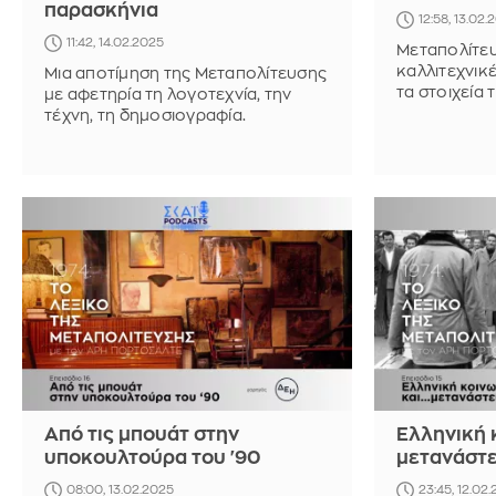
παρασκήνια
12:58, 13.02.
11:42, 14.02.2025
Μεταπολίτευ
καλλιτεχνικέ
Μια αποτίμηση της Μεταπολίτευσης
τα στοιχεία
με αφετηρία τη λογοτεχνία, την
Πορτοσάλτε
τέχνη, τη δημοσιογραφία.
Στεφανίδη, 
Από τις μπουάτ στην
Ελληνική κ
υποκουλτούρα του '90
μετανάστ
08:00, 13.02.2025
23:45, 12.02