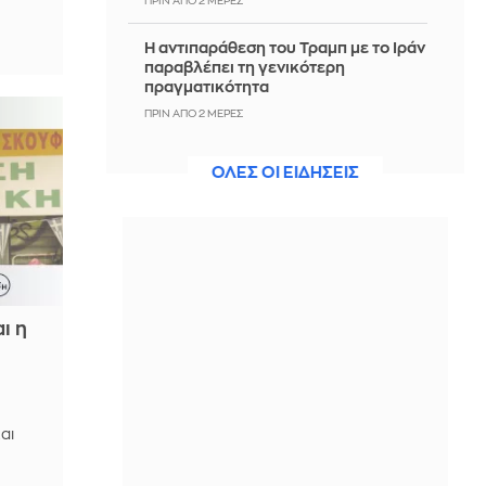
ΠΡΙΝ ΑΠΌ 2 ΜΈΡΕΣ
Η αντιπαράθεση του Τραμπ με το Ιράν
παραβλέπει τη γενικότερη
πραγματικότητα
ΠΡΙΝ ΑΠΌ 2 ΜΈΡΕΣ
ΗΠΑ: Από σπινθήρα ελαττωματικού
ΟΛΕΣ ΟΙ ΕΙΔΗΣΕΙΣ
καλωδίου ηλεκτροδότησης προήλθε
η πυρκαγιά που στοίχισε τη ζωή σε 19
ανθρώπους στην Αλταντίνα το 2025
ΠΡΙΝ ΑΠΌ 2 ΜΈΡΕΣ
SpaceX: Στα $7,8 δισ τα έσοδα β'
τριμήνου, αυξημένα κατά 92% -
ι η
Επενδύσεις $18 δισ. σε ΤΝ, Starship
και Starlink
ΠΡΙΝ ΑΠΌ 2 ΜΈΡΕΣ
Βαλέρια Χοψονίδου: Μας δείχνει τα
αι
βαφτιστικά του γιου της λίγο πριν
την κολυμπήθρα