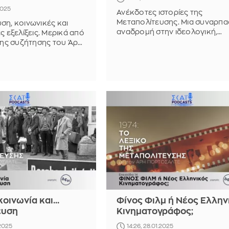
2025
Ανέκδοτες ιστορίες της
Μεταπολίτευσης. Μια συναρπα
ση, κοινωνικές και
αναδρομή στην ιδεολογική,
ς εξελίξεις. Μερικά από
πνευματική και πολιτιστική
 της συζήτησης του Άρη
κληρονομιά της περιόδου αυτ
 με τον Μάνο
ομότιμο καθηγητή
Ιστορίας της Τέχνης
οινωνία και...
Φίνος Φιλμ ή Νέος Ελλην
ευση
Κινηματογράφος;
.2025
14:26, 28.01.2025