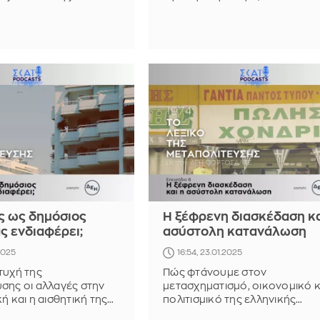
ναλύουν πώς ο
καθηγητές Λαμπρινή Ρόρη και
διαμόρφωσε της
Βασίλης Βαμβακάς
σύγχρονη Ελλάδα.
ς ως δημόσιος
Η ξέφρενη διασκέδαση κα
ς ενδιαφέρει;
ασύστολη κατανάλωση
.2025
16:54, 23.01.2025
τυχή της
Πώς φτάνουμε στον
σης οι αλλαγές στην
μετασχηματισμό, οικονομικό κ
ή και η αισθητική της
πολιτισμικό της ελληνικής
ύν οι Καθηγητές
κοινωνίας τη δεκαετία του ΄70.