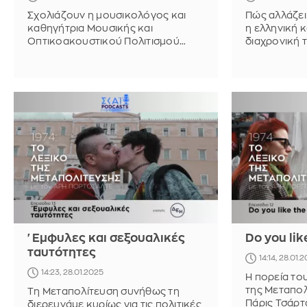
Σχολιάζουν η μουσικολόγος και
Πώς αλλάζει
καθηγήτρια Μουσικής και
η ελληνική κ
Οπτικοακουστικού Πολιτισμού
διαχρονική 
Ρενάτα Δαλιανούδη και ο
μετανάστευσ
καθηγητής Κοινωνιολογίας Βασίλης
Καθηγητές 
Βαμβακάς.
Παπαδόπουλ
Βαμβακάς
'Εμφυλες και σεξουαλικές
Do you lik
ταυτότητες
14:14, 28.01.
14:23, 28.01.2025
Η πορεία το
της Μεταπολ
Τη Μεταπολίτευση συνήθως τη
Πάρις Τσάρτ
διερευνάμε κυρίως για τις πολιτικές