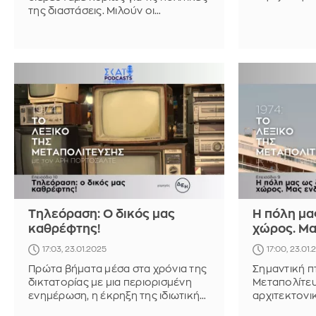
Βαμβακάς α
της διαστάσεις. Μιλούν οι
τουρισμός 
καθηγητές Κώστας Κορνέτης και
Βασίλης Βαμβακάς
Τηλεόραση: Ο δικός μας
Η πόλη μα
καθρέφτης!
χώρος. Μα
17:03, 23.01.2025
17:00, 23.01
Πρώτα βήματα μέσα στα χρόνια της
Σημαντική π
δικτατορίας με μια περιορισμένη
Μεταπολίτευ
ενημέρωση, η έκρηξη της ιδιωτικής
αρχιτεκτονικ
τηλεόρασης, πόσο άλλαξε ο
πόλης. Μιλο