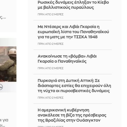
Ρωσικές δυνάμεις έπληξαν το Κίεβο
με βαλλιστικούς πυραύλους
ΠΡΙΝ ΑΠΌ 2 ΜΈΡΕΣ
ς.
Με Ντέσερς και Λιβάι Γκαρσία η
ς
ευρωπαϊκή λίστα του Παναθηναϊκού
ι
για τα ματς με την ΤΣΣΚΑ 1948
ΠΡΙΝ ΑΠΌ 2 ΜΈΡΕΣ
Ανακοίνωσε τη «βόμβα» Λιβάι
Γκαρσία ο Παναθηναϊκός
ΠΡΙΝ ΑΠΌ 2 ΜΈΡΕΣ
Πυρκαγιά στη Δυτική Αττική: Σε
διάσπαρτες εστίες θα επιχειρούν όλη
τη νύχτα οι πυροσβεστικές δυνάμεις
ΠΡΙΝ ΑΠΌ 2 ΜΈΡΕΣ
Η αμερικανική κυβέρνηση
ανακάλεσε τη βίζα της πρέσβειρας
ι για
της Βραζιλίας στην Ουάσιγκτον
οι