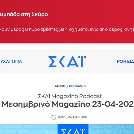
λυμπάδα στη Σκύρο
νουν μέρος 8 πυροσβέστες με 4 οχήματα, ενώ από αέρος κιν
ΥΧΑΓΩΓΙΑ
ΡΟΗ ΕΙ
ΑΡΧΙΚΗ
/
PODCASTS
ΣΚΑΪ Magazino Podcast
Μεσημβρινό Magazino 23-04-20
15:09, 23.04.2026