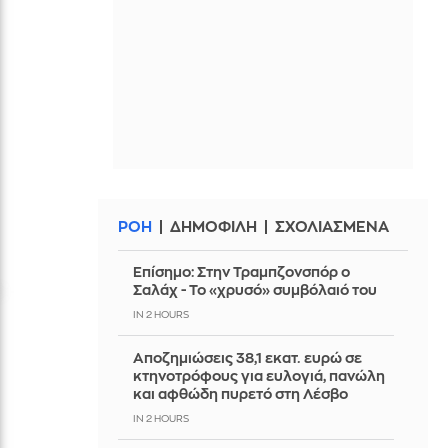
ΡΟΗ
ΔΗΜΟΦΙΛΗ
ΣΧΟΛΙΑΣΜΕΝΑ
Επίσημο: Στην Τραμπζονσπόρ ο
Σαλάχ - Το «χρυσό» συμβόλαιό του
IN 2 HOURS
Αποζημιώσεις 38,1 εκατ. ευρώ σε
κτηνοτρόφους για ευλογιά, πανώλη
και αφθώδη πυρετό στη Λέσβο
IN 2 HOURS