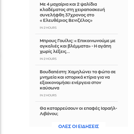
Με 4 μαχαίρια και 2 ψαλίδια
κλαδέματος στη χειραποσκευή
συνελήφθη 37χρονος στο
«Ελευθέριος Βενιζέλος»
IN 2 HOURS
Μπρους Γουίλις: «Επικοινωνούμε με
αγκαλιές και βλέμματα» - Η αγάπη
χωρίς λέξεις...
IN 2 HOURS
Βουδαπέστη: Χαμηλώνει τα φώτα σε
μνημεία και ιστορικά κτίρια για να
εξοικονομήσει ενέργεια στον
καύσωνα
IN 2 HOURS
Θα καταρρεύσουν οι επαφές Ισραήλ-
Λιβάνου;
IN 2 HOURS
ΟΛΕΣ ΟΙ ΕΙΔΗΣΕΙΣ
Όνειρο με ψάρια: Τι προσπαθεί να