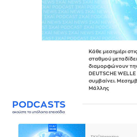
Κάθε μεσημέρι στι
σταθμού μεταδίδει
διαμορφώνουν την ε
DEUTSCHE WELLE απ
συμβαίνει. Μεσημβ
Μάλλης
PODCASTS
ακούστε τα υπόλοιπα επεισόδια
ΣΚΑΪ Magazino