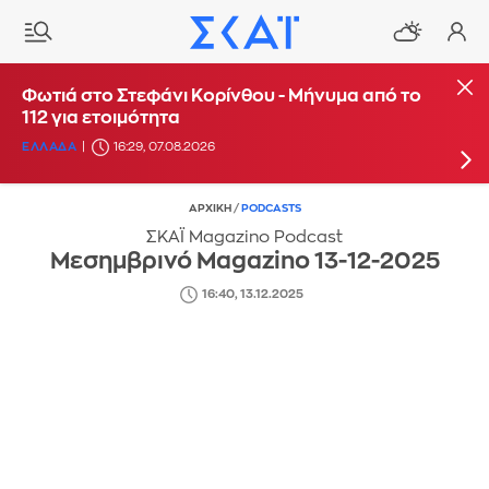
Φωτιά στη Θέρμη Θεσσαλονίκης - Πέντε
Φωτιά στο Στεφάνι Κορίνθου - Μήνυμα από το
αεροσκάφη και ένα ελικόπτερο στην
112 για ετοιμότητα
κατάσβεση
ΕΛΛΑΔΑ
16:29, 07.08.2026
ΕΛΛΑΔΑ
16:22, 07.08.2026
ΑΡΧΙΚΗ
/
PODCASTS
ΣΚΑΪ Magazino Podcast
Μεσημβρινό Magazino 13-12-2025
16:40, 13.12.2025