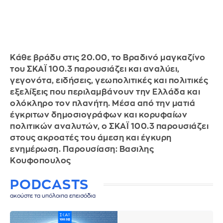
Κάθε βράδυ στις 20.00, το Βραδινό μαγκαζίνο
του ΣΚΑΪ 100.3 παρουσιάζει και αναλύει,
γεγονότα, ειδήσεις, γεωπολιτικές και πολιτικές
εξελίξεις που περιλαμβάνουν την Ελλάδα και
ολόκληρο τον πλανήτη. Μέσα από την ματιά
έγκριτων δημοσιογράφων και κορυφαίων
πολιτικών αναλυτών, ο ΣΚΑΪ 100.3 παρουσιάζει
στους ακροατές του άμεση και έγκυρη
ενημέρωση. Παρουσίαση: Βασιλης
Κουφοπουλος
PODCASTS
ακούστε τα υπόλοιπα επεισόδια