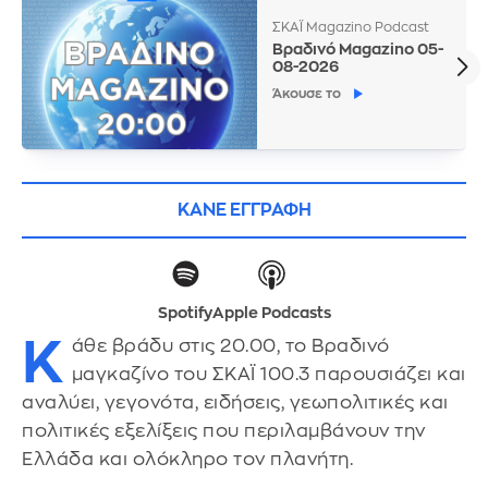
ΣΚΑΪ Magazino Podcast
Βραδινό Magazino 05-
08-2026
Άκουσε το
ΚΑΝΕ ΕΓΓΡΑΦΗ
Spotify
Apple Podcasts
Κ
άθε βράδυ στις 20.00, το Βραδινό
μαγκαζίνο του ΣΚΑΪ 100.3 παρουσιάζει και
αναλύει, γεγονότα, ειδήσεις, γεωπολιτικές και
πολιτικές εξελίξεις που περιλαμβάνουν την
Ελλάδα και ολόκληρο τον πλανήτη.