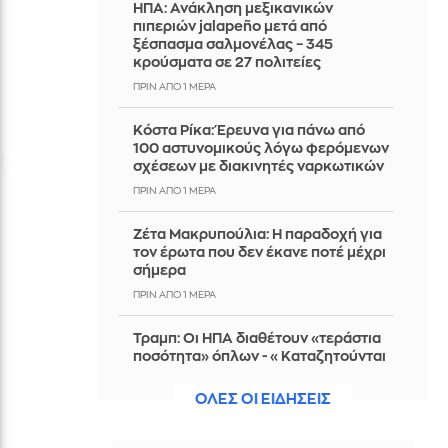
ΗΠΑ: Ανάκληση μεξικανικών
πιπεριών jalapeño μετά από
ξέσπασμα σαλμονέλας – 345
κρούσματα σε 27 πολιτείες
ΠΡΙΝ ΑΠΌ 1 ΜΈΡΑ
Κόστα Ρίκα: Έρευνα για πάνω από
100 αστυνομικούς λόγω φερόμενων
σχέσεων με διακινητές ναρκωτικών
ΠΡΙΝ ΑΠΌ 1 ΜΈΡΑ
Ζέτα Μακρυπούλια: Η παραδοχή για
τον έρωτα που δεν έκανε ποτέ μέχρι
σήμερα
ΠΡΙΝ ΑΠΌ 1 ΜΈΡΑ
Τραμπ: Οι ΗΠΑ διαθέτουν «τεράστια
ποσότητα» όπλων - «Καταζητούνται
όσοι διαρρεούν προδοτικές
αναφορές»
ΟΛΕΣ ΟΙ ΕΙΔΗΣΕΙΣ
ΠΡΙΝ ΑΠΌ 1 ΜΈΡΑ