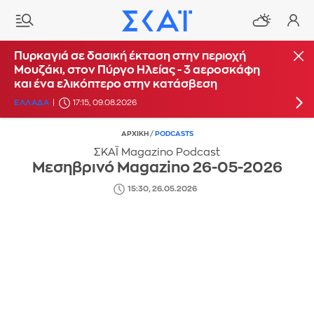
Οριοθετήθηκε η πυρκαγιά στο Κορωπί
Πυρκαγιά σε δασική έκταση στην περιοχή
Μουζάκι, στον Πύργο Ηλείας - 3 αεροσκάφη
ΕΛΛΑΔΑ
16:14, 09.08.2026
UPDATE: 17:16
και ένα ελικόπτερο στην κατάσβεση
ΕΛΛΑΔΑ
17:15, 09.08.2026
ΑΡΧΙΚΗ
/
PODCASTS
ΣΚΑΪ Magazino Podcast
Μεσηβρινό Magazino 26-05-2026
15:30, 26.05.2026