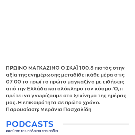
ΠΡΩΙΝΟ ΜΑΓΚΑΖΙΝΟ Ο ΣΚΑΪ 100.3 πιστός στην
αξία της ενημέρωσης μεταδίδει κάθε μέρα στις
07.00 το πρωί το πρώτο μαγκαζίνο με ειδήσεις
από την Ελλάδα και ολόκληρο τον κόσμο. Ό,τι
πρέπει να γνωρίζουμε στο ξεκίνημα της ημέρας
μας. Η επικαιρότητα σε πρώτο χρόνο.
Παρουσίαση: Μεράνια Πασχαλίδη
PODCASTS
ακούστε τα υπόλοιπα επεισόδια