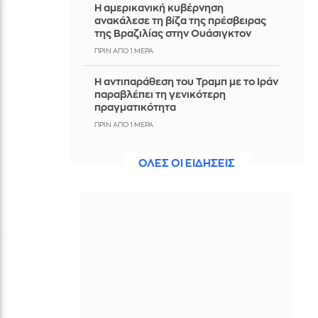
Η αμερικανική κυβέρνηση
ανακάλεσε τη βίζα της πρέσβειρας
της Βραζιλίας στην Ουάσιγκτον
ΠΡΙΝ ΑΠΌ 1 ΜΈΡΑ
Η αντιπαράθεση του Τραμπ με το Ιράν
παραβλέπει τη γενικότερη
πραγματικότητα
ΠΡΙΝ ΑΠΌ 1 ΜΈΡΑ
ΗΠΑ: Από σπινθήρα ελαττωματικού
ΟΛΕΣ ΟΙ ΕΙΔΗΣΕΙΣ
καλωδίου ηλεκτροδότησης προήλθε
η πυρκαγιά που στοίχισε τη ζωή σε 19
ανθρώπους στην Αλταντίνα το 2025
ΠΡΙΝ ΑΠΌ 1 ΜΈΡΑ
SpaceX: Στα $7,8 δισ τα έσοδα β'
τριμήνου, αυξημένα κατά 92% -
Επενδύσεις $18 δισ. σε ΤΝ, Starship
και Starlink
ΠΡΙΝ ΑΠΌ 1 ΜΈΡΑ