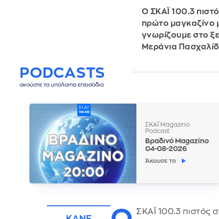
Ο ΣΚΑΪ 100.3 πιστό
πρώτο μαγκαζίνο μ
γνωρίζουμε στο ξε
Μεράνια Πασχαλί
PODCASTS
ακούστε τα υπόλοιπα επεισόδια
ΣΚΑΪ Magazino
Podcast
Βραδινό Magazino
04-08-2026
Άκουσε το
Ο
ΣΚΑΪ 100.3 πιστός 
ΚΑΝΕ