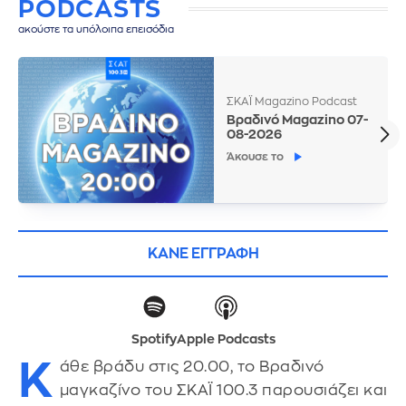
PODCASTS
ακούστε τα υπόλοιπα επεισόδια
ΣΚΑΪ Magazino Podcast
Βραδινό Magazino 07-
08-2026
Άκουσε το
ΚΑΝΕ ΕΓΓΡΑΦΗ
Spotify
Apple Podcasts
Κ
άθε βράδυ στις 20.00, το Βραδινό
μαγκαζίνο του ΣΚΑΪ 100.3 παρουσιάζει και