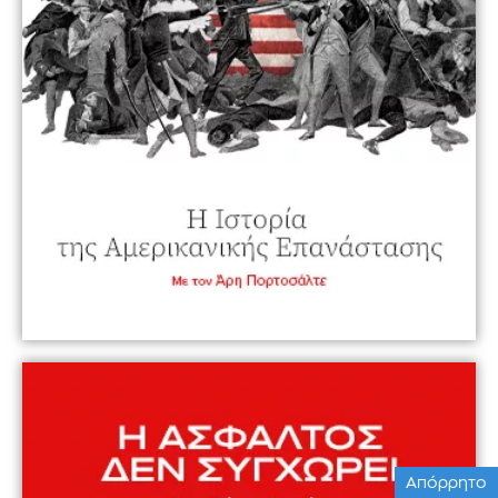
Απόρρητο