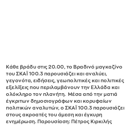
Κάθε βράδυ στις 20.00, το Βραδινό μαγκαζίνο
του ΣΚΑΪ 100.3 παρουσιάζει και αναλύει,
γεγονότα, ειδήσεις, γεωπολιτικές και πολιτικές
εξελίξεις που περιλαμβάνουν την Ελλάδα και
ολόκληρο τον πλανήτη. Μέσα από την ματιά
έγκριτων δημοσιογράφων και κορυφαίων
πολιτικών αναλυτών, ο ΣΚΑΪ 100.3 παρουσιάζει
στους ακροατές του άμεση και έγκυρη
ενημέρωση. Παρουσίαση: Πέτρος Κιρκιλής