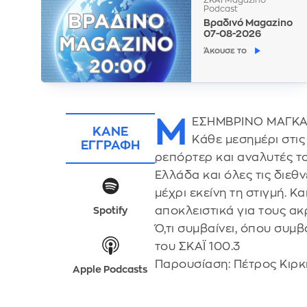
Podcast
Βραδινό Magazino
07-08-2026
Άκουσε το
Μ
ΕΣΗΜΒΡΙΝΟ ΜΑΓΚ
ΚΑΝΕ
Κάθε μεσημέρι στις
ΕΓΓΡΑΦΗ
ρεπόρτερ και αναλυτές τ
Ελλάδα και όλες τις διεθ
μέχρι εκείνη τη στιγμή. 
αποκλειστικά για τους ακ
Spotify
Ό,τι συμβαίνει, όπου συμ
του ΣΚΑΪ 100.3
Παρουσίαση: Πέτρος Κιρκ
Apple Podcasts