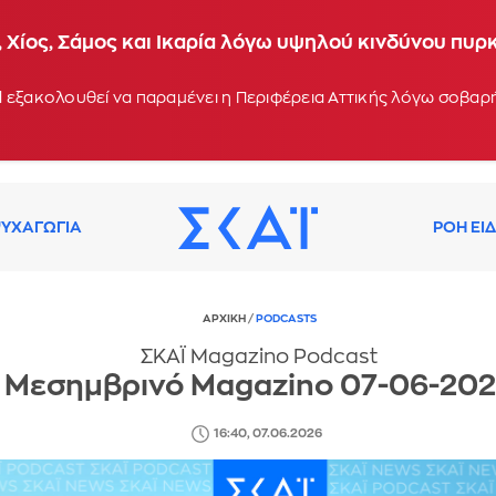
 Χίος, Σάμος και Ικαρία λόγω υψηλού κινδύνου πυρ
 εξακολουθεί να παραμένει η Περιφέρεια Αττικής λόγω σοβα
ΥΧΑΓΩΓΙΑ
ΡΟΗ ΕΙ
ΑΡΧΙΚΗ
/
PODCASTS
ΣΚΑΪ Magazino Podcast
Μεσημβρινό Magazino 07-06-20
16:40, 07.06.2026