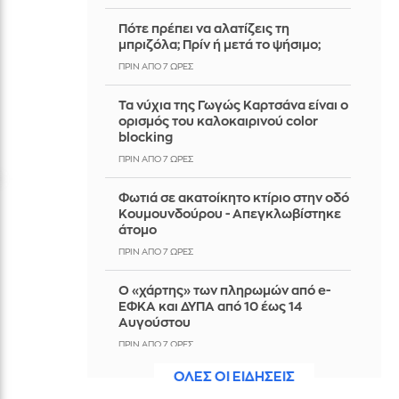
Πότε πρέπει να αλατίζεις τη
μπριζόλα; Πρίν ή μετά το ψήσιμο;
ΠΡΙΝ ΑΠΌ 7 ΏΡΕΣ
Τα νύχια της Γωγώς Καρτσάνα είναι ο
ορισμός του καλοκαιρινού color
blocking
ΠΡΙΝ ΑΠΌ 7 ΏΡΕΣ
Φωτιά σε ακατοίκητο κτίριο στην οδό
Κουμουνδούρου - Απεγκλωβίστηκε
άτομο
ΠΡΙΝ ΑΠΌ 7 ΏΡΕΣ
Ο «χάρτης» των πληρωμών από e-
ΕΦΚΑ και ΔΥΠΑ από 10 έως 14
Αυγούστου
ΠΡΙΝ ΑΠΌ 7 ΏΡΕΣ
ΟΛΕΣ ΟΙ ΕΙΔΗΣΕΙΣ
Η απάντηση της FIFA για τον
Ινφαντίνο: «Κατηγορηματικά