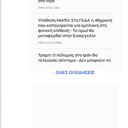
στο νησί
ΠΡΙΝ ΑΠΌ 1 ΏΡΑ
Υπόθεση Marfin: Στη ΓΑΔΑ η 46χρονη
που κατηγορείται για εμπλοκή στη
φονική επίθεση - Το πρωί θα
μεταφερθεί στην Εισαγγελία
ΠΡΙΝ ΑΠΌ 2 ΏΡΕΣ
Τραμπ: Ο πόλεμος στο Ιράν θα
τελειώσει σύντομα - Δεν μπορούν να
συνεχίσουν για πολύ ακόμη
ΟΛΕΣ ΟΙ ΕΙΔΗΣΕΙΣ
ΠΡΙΝ ΑΠΌ 2 ΏΡΕΣ
Θαλάσσια ρύπανση στη Δραπετσώνα
– Συνελήφθη ο πλοίαρχος
δεξαμενόπλοιου
ΠΡΙΝ ΑΠΌ 2 ΏΡΕΣ
Διάσωση 30χρονης μετά από πτώση
από την υψηλή γέφυρα της Χαλκίδας
ΠΡΙΝ ΑΠΌ 2 ΏΡΕΣ