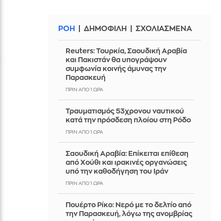
ΡΟΗ
ΔΗΜΟΦΙΛΗ
ΣΧΟΛΙΑΣΜΕΝΑ
Reuters: Τουρκία, Σαουδική Αραβία
και Πακιστάν θα υπογράψουν
συμφωνία κοινής άμυνας την
Παρασκευή
ΠΡΙΝ ΑΠΌ 1 ΏΡΑ
Τραυματισμός 53χρονου ναυτικού
κατά την πρόσδεση πλοίου στη Ρόδο
ΠΡΙΝ ΑΠΌ 1 ΏΡΑ
Σαουδική Αραβία: Επίκειται επίθεση
από Χούθι και ιρακινές οργανώσεις
υπό την καθοδήγηση του Ιράν
ΠΡΙΝ ΑΠΌ 1 ΏΡΑ
Πουέρτο Ρίκο: Νερό με το δελτίο από
την Παρασκευή, λόγω της ανομβρίας