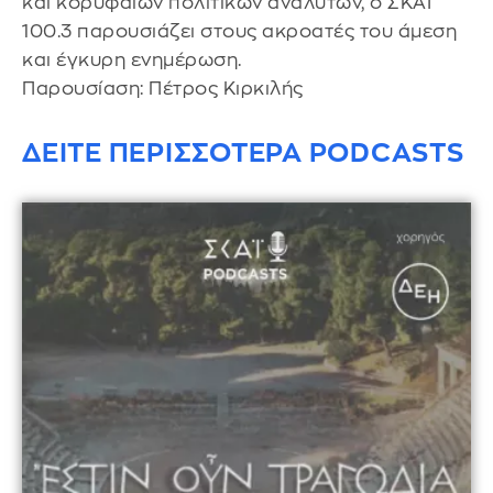
και κορυφαίων πολιτικών αναλυτών, ο ΣΚΑΪ
100.3 παρουσιάζει στους ακροατές του άμεση
και έγκυρη ενημέρωση.
Παρουσίαση: Πέτρος Κιρκιλής
ΔΕΙΤΕ ΠΕΡΙΣΣΟΤΕΡΑ PODCASTS