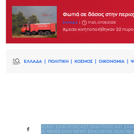
Φωτιά στο Στεφάνι Κορίνθο
Φωτιά σε δάσος στην περιο
ΕΛΛΑΔΑ
16:29, 07.08.2026
UPDATE
ΕΛΛΑΔΑ
17:40, 07.08.2026
Άμεσα κινητοποιήθηκαν 22 πυρο
ΕΛΛΑΔΑ
ΠΟΛΙΤΙΚΗ
ΚΟΣΜΟΣ
ΟΙΚΟΝΟΜΙΑ
Ψ