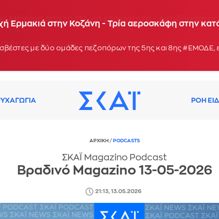
υ: Μήνυμα από το 112 για ετοιμότητα - Αντιδήμαρχο
χή Ερμακιά στην Κοζάνη - Τρία αεροσκάφη στην κα
: 19:38
σβέστες με δύο ομάδες πεζοπόρων της 5ης και 8ης #ΕΜΟΔΕ, 
ΥΧΑΓΩΓΙΑ
ΡΟΗ ΕΙ
ΑΡΧΙΚΗ
/
PODCASTS
ΣΚΑΪ Magazino Podcast
Βραδινό Magazino 13-05-2026
21:13, 13.05.2026