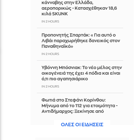
κάνναβης στην Ελλάδα,
αεροπορικώς - Κατασχέθηκαν 18,6
κιλά SKUNK
IN 2 HOURS
Προπονητής Σπαρτάκ: «Για αυτό ο
Λιβάι παραχωρήθηκε δανεικός στον
Παναθηναϊκό»
IN 2 HOURS
Υβόννη Μπόσνιακ: Το νέο μέλος στην
οικογένειά της έχει 4 πόδια και είναι
ό,τι πιο αγαπησιάρικο
IN 2 HOURS
Φωτιά στο Στεφάνι Κορίνθου:
Μήνυμα από το 112 για ετοιμότητα -
Αντιδήμαρχος: Ξεκίνησε από
φωτοβολταϊκά
ΟΛΕΣ ΟΙ ΕΙΔΗΣΕΙΣ
IN 2 HOURS
Καλαφάτης στον ΣΚΑΪ: «Έχουμε