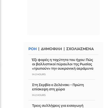
ΡΟΗ
ΔΗΜΟΦΙΛΗ
ΣΧΟΛΙΑΣΜΕΝΑ
Έξι φορές η ταχύτητα του ήχου: Πώς
οι βαλλιστικοί πύραυλοι της Ρωσίας
«τρυπούν» την ουκρανική αεράμυνα
IN 2 HOURS
Στη Σερβία ο Ζελένσκι – Πρώτη
επίσκεψη στη χώρα
IN 2 HOURS
Τρεις συλλήψεις για εισαγωγή