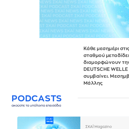
Κάθε μεσημέρι στι
σταθμού μεταδίδει
διαμορφώνουν την ε
DEUTSCHE WELLE απ
συμβαίνει. Μεσημβ
Μάλλης
PODCASTS
ακούστε τα υπόλοιπα επεισόδια
ΣΚΑΪ Magazino