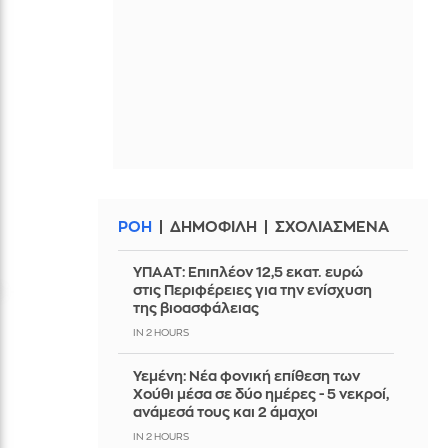
ΡΟΗ
ΔΗΜΟΦΙΛΗ
ΣΧΟΛΙΑΣΜΕΝΑ
ΥΠΑΑΤ: Επιπλέον 12,5 εκατ. ευρώ
στις Περιφέρειες για την ενίσχυση
της βιοασφάλειας
IN 2 HOURS
Υεμένη: Νέα φονική επίθεση των
Χούθι μέσα σε δύο ημέρες - 5 νεκροί,
ανάμεσά τους και 2 άμαχοι
IN 2 HOURS