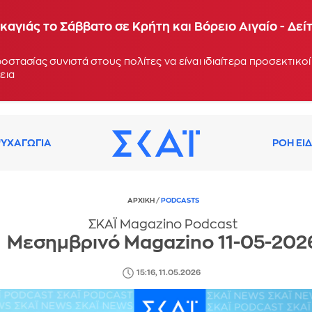
βατο σημείο
αγιάς το Σάββατο σε Κρήτη και Βόρειο Αιγαίο - Δεί
ροστασίας συνιστά στους πολίτες να είναι ιδιαίτερα προσεκτικ
εια
ΥΧΑΓΩΓΙΑ
ΡΟΗ ΕΙ
ΑΡΧΙΚΗ
/
PODCASTS
ΣΚΑΪ Magazino Podcast
Μεσημβρινό Magazino 11-05-202
15:16, 11.05.2026