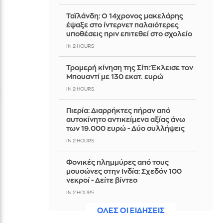
Ταϊλάνδη: Ο 14χρονος μακελάρης
έψαξε στο ίντερνετ παλαιότερες
υποθέσεις πριν επιτεθεί στο σχολείο
IN 2 HOURS
Τρομερή κίνηση της Σίτι: Έκλεισε τον
Μπουαντί με 130 εκατ. ευρώ
IN 2 HOURS
Πιερία: Διαρρήκτες πήραν από
αυτοκίνητο αντικείμενα αξίας άνω
των 19.000 ευρώ - Δύο συλλήψεις
IN 2 HOURS
Φονικές πλημμύρες από τους
μουσώνες στην Ινδία: Σχεδόν 100
νεκροί - Δείτε βίντεο
IN 2 HOURS
ΟΛΕΣ ΟΙ ΕΙΔΗΣΕΙΣ
Πολύ υψηλός κίνδυνος πυρκαγιάς το
Σάββατο σε Κρήτη και Βόρειο Αιγαίο