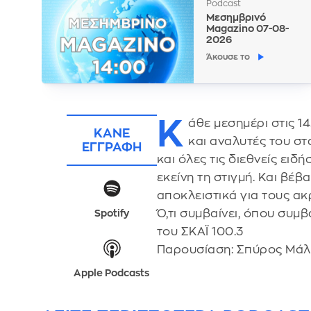
Podcast
Μεσημβρινό
Magazino 07-08-
2026
Άκουσε το
Κ
άθε μεσημέρι στις 1
ΚΑΝΕ
και αναλυτές του σ
ΕΓΓΡΑΦΗ
και όλες τις διεθνείς ει
εκείνη τη στιγμή. Και βέ
αποκλειστικά για τους ακ
Ό,τι συμβαίνει, όπου συμ
Spotify
του ΣΚΑΪ 100.3
Παρουσίαση: Σπύρος Μάλ
Apple Podcasts