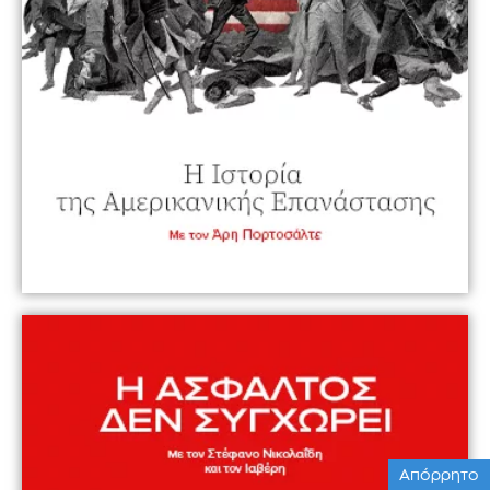
Απόρρητο