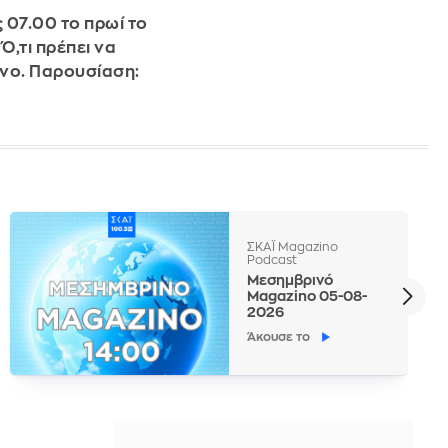
 07.00 το πρωί το
Ό,τι πρέπει να
όνο. Παρουσίαση:
ΣΚΑΪ Magazino
Podcast
Μεσημβρινό
Magazino 05-08-
2026
Άκουσε το