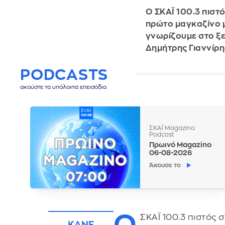
Ο ΣΚΑΪ 100.3 πιστό
πρώτο μαγκαζίνο μ
γνωρίζουμε στο ξε
Δημήτρης Γιαννίρ
PODCASTS
ακούστε τα υπόλοιπα επεισόδια
ΣΚΑΪ Magazino
Podcast
Πρωινό Magazino
06-08-2026
Άκουσε το
Ο
ΣΚΑΪ 100.3 πιστός 
ΚΑΝΕ