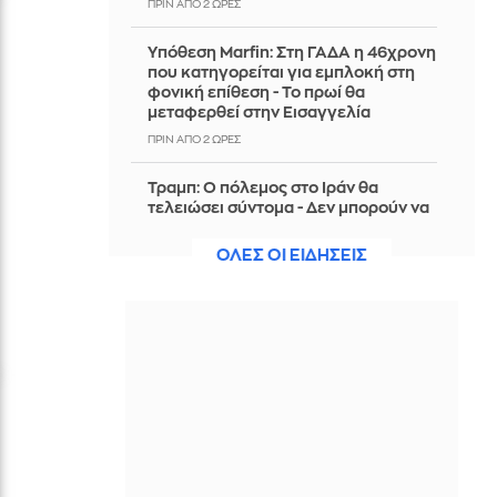
ΠΡΙΝ ΑΠΌ 2 ΏΡΕΣ
Υπόθεση Marfin: Στη ΓΑΔΑ η 46χρονη
που κατηγορείται για εμπλοκή στη
φονική επίθεση - Το πρωί θα
μεταφερθεί στην Εισαγγελία
ΠΡΙΝ ΑΠΌ 2 ΏΡΕΣ
Τραμπ: Ο πόλεμος στο Ιράν θα
τελειώσει σύντομα - Δεν μπορούν να
συνεχίσουν για πολύ ακόμη
ΟΛΕΣ ΟΙ ΕΙΔΗΣΕΙΣ
ΠΡΙΝ ΑΠΌ 2 ΏΡΕΣ
Θαλάσσια ρύπανση στη Δραπετσώνα
– Συνελήφθη ο πλοίαρχος
δεξαμενόπλοιου
ΠΡΙΝ ΑΠΌ 2 ΏΡΕΣ
Διάσωση 30χρονης μετά από πτώση
από την υψηλή γέφυρα της Χαλκίδας
ΠΡΙΝ ΑΠΌ 2 ΏΡΕΣ