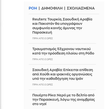
ΡΟΗ
ΔΗΜΟΦΙΛΗ
ΣΧΟΛΙΑΣΜΕΝΑ
Reuters: Τουρκία, Σαουδική Αραβία
και Πακιστάν θα υπογράψουν
συμφωνία κοινής άμυνας την
Παρασκευή
ΠΡΙΝ ΑΠΌ 2 ΏΡΕΣ
Τραυματισμός 53χρονου ναυτικού
κατά την πρόσδεση πλοίου στη Ρόδο
ΠΡΙΝ ΑΠΌ 2 ΏΡΕΣ
Σαουδική Αραβία: Επίκειται επίθεση
από Χούθι και ιρακινές οργανώσεις
υπό την καθοδήγηση του Ιράν
ΠΡΙΝ ΑΠΌ 2 ΏΡΕΣ
Πουέρτο Ρίκο: Νερό με το δελτίο από
την Παρασκευή, λόγω της ανομβρίας
στο νησί