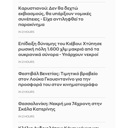
Καρυστιανού: Δεν θα δεχτώ
εκβιασμούς, θα υπάρξουν νομικές
συνέπειες - Είχα αντιληφθεί το
παρακίνημα
IN 2 HOURS
Επίδειξη δύναμης του Κιέβου: Χτύπησε
ρωσική πόλη 1.600 χλμ μακριά από τα
ουκρανικά σύνορα - Υπάρχουν νεκροί
IN 2 HOURS
Φεστιβάλ Βενετίας: Τιμητικό βραβείο
στον Λούκα Γκουαντανίνο για την
προσφορά του στον κινηματογράφο
IN 2 HOURS
Θεσσαλονίκη: Νεκρή μια 74χρονη στην
Σκάλα Κατερίνης
IN 2 HOURS