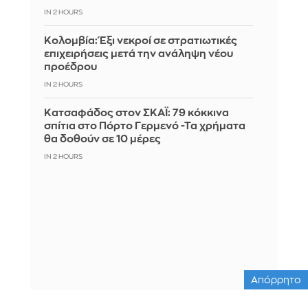
IN 2 HOURS
Κολομβία: Έξι νεκροί σε στρατιωτικές
επιχειρήσεις μετά την ανάληψη νέου
προέδρου
IN 2 HOURS
Kατσαφάδος στον ΣΚΑΪ: 79 κόκκινα
σπίτια στο Πόρτο Γερμενό -Τα χρήματα
θα δοθούν σε 10 μέρες
IN 2 HOURS
Απόρρητο