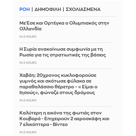
ΡΟΗ
ΔΗΜΟΦΙΛΗ
ΣΧΟΛΙΑΣΜΕΝΑ
Με Έσε και Ορτέγκα ο Ολυμπιακός στην
Ολλανδία
IN 2 HOURS
Η Συρία ανακοίνωσε συμφωνία με τη
Ρωσία για τις στρατιωτικές της βάσεις
IN 2 HOURS
Χαβάη: 20χρονος κυκλοφορούσε
γυμνός και σκότωσε φύλακα σε
παραθαλάσσιο θέρετρο – «Είμαι ο
Ιησούς», φώναζε στους δρόμους
IN 2 HOURS
Καλύτερη η εικόνα της φωτιάς στον
Κουβαρά - Επιχειρούν 2 αεροσκάφη και
7 ελικόπτερα - Βίντεο
IN 2 HOURS