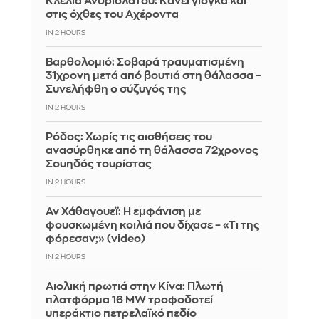
Κλέλια Ανδριολάτου: Κάνει γιόγκα και
στις όχθες του Αχέροντα
IN 2 HOURS
Βαρθολομιό: Σοβαρά τραυματισμένη
31χρονη μετά από βουτιά στη θάλασσα –
Συνελήφθη ο σύζυγός της
IN 2 HOURS
Ρόδος: Χωρίς τις αισθήσεις του
ανασύρθηκε από τη θάλασσα 72χρονος
Σουηδός τουρίστας
IN 2 HOURS
Αν Χάθαγουεϊ: Η εμφάνιση με
φουσκωμένη κοιλιά που δίχασε – «Τι της
φόρεσαν;» (video)
IN 2 HOURS
Αιολική πρωτιά στην Κίνα: Πλωτή
πλατφόρμα 16 MW τροφοδοτεί
υπεράκτιο πετρελαϊκό πεδίο