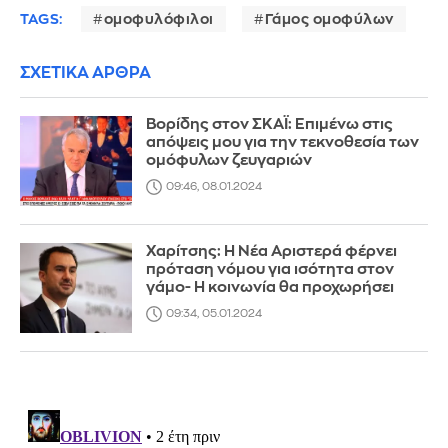
TAGS:
ομοφυλόφιλοι
Γάμος ομοφύλων
ΣΧΕΤΙΚΑ ΑΡΘΡΑ
Βορίδης στον ΣΚΑΪ: Επιμένω στις
απόψεις μου για την τεκνοθεσία των
ομόφυλων ζευγαριών
09:46, 08.01.2024
Χαρίτσης: Η Νέα Αριστερά φέρνει
πρόταση νόμου για ισότητα στον
γάμο- Η κοινωνία θα προχωρήσει
09:34, 05.01.2024