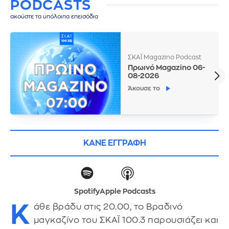
PODCASTS
ακούστε τα υπόλοιπα επεισόδια
ΣΚΑΪ Magazino Podcast
Πρωινό Magazino 06-
08-2026
Άκουσε το
ΚΑΝΕ ΕΓΓΡΑΦΗ
Spotify
Apple Podcasts
Κ
άθε βράδυ στις 20.00, το Βραδινό
μαγκαζίνο του ΣΚΑΪ 100.3 παρουσιάζει και