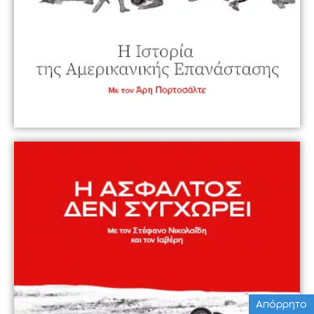
Απόρρητο