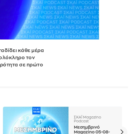
αδίδει κάθε μέρα
ι ολόκληρο τον
αιρότητα σε πρώτο
ΣΚΑΪ Magazino
Podcast
Μεσημβρινό
Magazino 05-08-