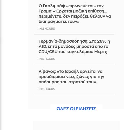
Ο Γκαλιμπάφ «ειρωνεύεται» τον
Τραμπ: «Έρχεται μαζική επίθεση…
περιμένετε, δεν πειράζει, θέλουν να
διαπραγματευτούν»
IN 2 HOURS
Γερμανία-δημοσκόπηση: Στο 28% η
AfD, επτά μονάδες μπροστά από το
CDU/CSU του καγκελάριου Μερτς
IN 2 HOURS
Λίβανος: «Το Ισραήλ αρνείται να
προσδιορίσει νέες ζώνες για την
απόσυρση του στρατού του»
IN 2 HOURS
Φονικές πυρκαγιές στο Ρέθυμνο: 19
κτίρια κρίθηκαν «κόκκινα»
ΟΛΕΣ ΟΙ ΕΙΔΗΣΕΙΣ
IN 2 HOURS
Σάκης Ρουβάς: Μελισσοκόμος στην