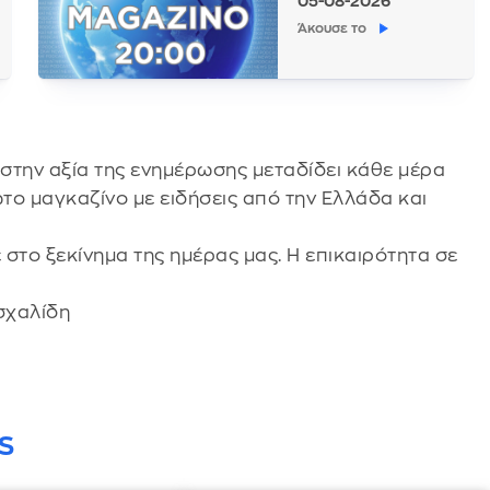
05-08-2026
Άκουσε το
 στην αξία της ενημέρωσης μεταδίδει κάθε μέρα
ώτο μαγκαζίνο με ειδήσεις από την Ελλάδα και
ε στο ξεκίνημα της ημέρας μας. Η επικαιρότητα σε
σχαλίδη
S