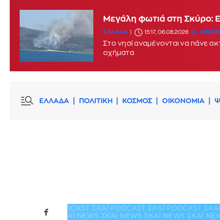
Μεγάλη φωτιά στη Σκύρο: 
ΕΛΛΑΔΑ
15:17, 06.08.2026
UPDATE
Στο νησί αναμένονται να πάνε α
οχήματα
ΕΛΛΑΔΑ
ΠΟΛΙΤΙΚΗ
ΚΟΣΜΟΣ
ΟΙΚΟΝΟΜΙΑ
Ψ