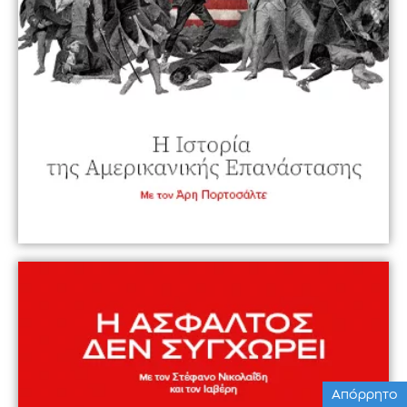
Απόρρητο