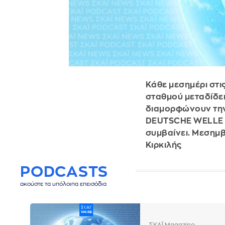
Κάθε μεσημέρι στι
σταθμού μεταδίδει
διαμορφώνουν την ε
DEUTSCHE WELLE απ
συμβαίνει. Μεσημβ
Κιρκιλής
PODCASTS
ακούστε τα υπόλοιπα επεισόδια
ΣΚΑΪ Magazino