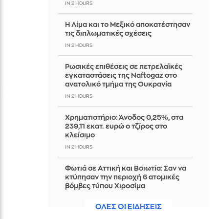
IN 2 HOURS
Η Λίμα και το Μεξικό αποκατέστησαν
τις διπλωματικές σχέσεις
IN 2 HOURS
Ρωσικές επιθέσεις σε πετρελαϊκές
εγκαταστάσεις της Naftogaz στο
ανατολικό τμήμα της Ουκρανία
IN 2 HOURS
Χρηματιστήριο: Άνοδος 0,25%, στα
239,11 εκατ. ευρώ ο τζίρος στο
κλείσιμο
IN 2 HOURS
Φωτιά σε Αττική και Βοιωτία: Σαν να
κτύπησαν την περιοχή 6 ατομικές
βόμβες τύπου Χιροσίμα
IN 2 HOURS
ΟΛΕΣ ΟΙ ΕΙΔΗΣΕΙΣ
Ευρωμπάσκετ U16: Γύρισε από το -14