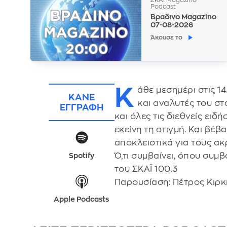
Podcast
Βραδινο Magazino
07-08-2026
Άκουσε το
Κ
άθε μεσημέρι στις 1
ΚΑΝΕ
και αναλυτές του σ
ΕΓΓΡΑΦΗ
και όλες τις διεθνείς ει
εκείνη τη στιγμή. Και βέ
αποκλειστικά για τους ακ
Ό,τι συμβαίνει, όπου συμ
Spotify
του ΣΚΑΪ 100.3
Παρουσίαση: Πέτρος Κιρκ
Apple Podcasts