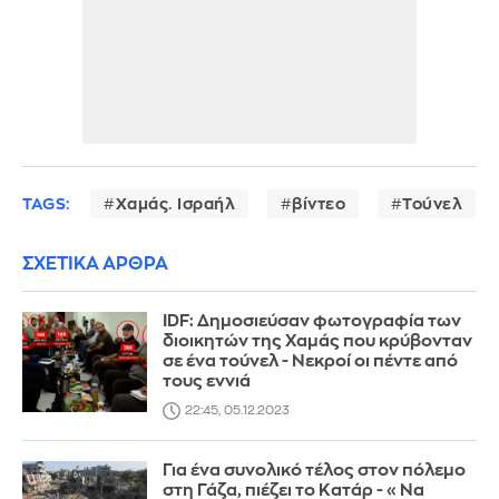
TAGS:
Χαμάς. Ισραήλ
βίντεο
Τούνελ
ΣΧΕΤΙΚΑ ΑΡΘΡΑ
IDF: Δημοσιεύσαν φωτογραφία των
διοικητών της Χαμάς που κρύβονταν
σε ένα τούνελ - Νεκροί οι πέντε από
τους εννιά
22:45, 05.12.2023
Για ένα συνολικό τέλος στον πόλεμο
στη Γάζα, πιέζει το Κατάρ - «Να