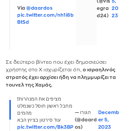
(@vis
5,
Via
@daardos
egra
20
pic.twitter.com/nh1i8b
d24)
23
BtSd
Σε δεύτερο βίντεο που έχει δημοσιεύσει
χρήστης στο Χ ισχυρίζεται ότι,
ο ισραηλινός
στρατός έχει αρχίσει ήδη να πλημμυρίζει τα
τουνελ της Χαμάς.
מציפים את המנהרות!
מחבל ראשון חוסל כשנמלט
— הגורו
Decemb
מהמים
(@daard
er 5,
עוד סירטון בציוץ הבא
os)
2023
pic.twitter.com/Bk3BP