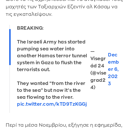
μαχητές των Ταξιαρχιών Εζεντίν αλ Κάσαμ να
τις εγκαταλείψουν.
BREAKING:
The Israeli Army has started
pumping sea water into
—
Dec
another Hamas terror tunnel
Visegr
emb
system in Gaza to flush the
ád 24
er 6,
terrorists out.
(@vise
202
grad2
They wanted “from the river
3
4)
to the sea” but now it’s the
sea flowing to the river.
pic.twitter.com/kTD9TzKGGj
Περί τα μέσα Νοεμβρίου, εξήγησε η εφημερίδα,