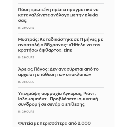
Πόση πρωτεΐνη πρέπει πραγματικά να
καταναλώνετε ανάλογα με την ηλικία
σας;
IN 2 HOURS
Μυστράς: Καταδικάστηκε σε 11 μήνες με
αναστολή ο 55χρονος- «Ήθελα να τον
κρατήσω άφθαρτο», είπε
IN 2 HOURS
Άρειος Πάγος: Δεν ανασύρεται από το
αρχείο η υπόθεση των υποκλοπών
IN 2 HOURS
Υπεγράφη συμμαχία Άγκυρας, Ριάντ,
Ισλαμαμπάντ - Προβλέπεται αμυντική
συνδρομή σε σενάριο επίθεσης
IN 2 HOURS
Φυτεία με περισσότερα από 2.000