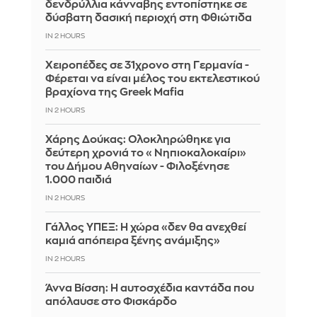
δενδρύλλια κάνναβης εντοπίστηκε σε
δύσβατη δασική περιοχή στη Φθιώτιδα
IN 2 HOURS
Χειροπέδες σε 31χρονο στη Γερμανία -
Φέρεται να είναι μέλος του εκτελεστικού
βραχίονα της Greek Mafia
IN 2 HOURS
Χάρης Δούκας: Ολοκληρώθηκε για
δεύτερη χρονιά το «Νηπιοκαλοκαίρι»
του Δήμου Αθηναίων - Φιλοξένησε
1.000 παιδιά
IN 2 HOURS
Γάλλος ΥΠΕΞ: Η χώρα «δεν θα ανεχθεί
καμιά απόπειρα ξένης ανάμιξης»
IN 2 HOURS
Άννα Βίσση: Η αυτοσχέδια καντάδα που
απόλαυσε στο Φισκάρδο