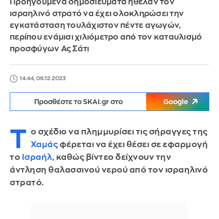
Προηγούμενα δημοσιεύματα ήθελαν τον
ισραηλινό στρατό να έχει ολοκληρώσει την
εγκατάσταση τουλάχιστον πέντε αγωγών,
περίπου ενάμισι χιλιόμετρο από τον καταυλισμό
προσφύγων Ας Σάτι
14:44, 06.12.2023
Προσθέστε το SKAI.gr στο
Google
Τ
ο σχέδιο να πλημμυρίσει τις σήραγγες της
Χαμάς
φέρεται να έχει θέσει σε εφαρμογή
το
Ισραήλ,
καθώς βίντεο δείχνουν την
άντληση θαλασσινού νερού από τον ισραηλινό
στρατό.