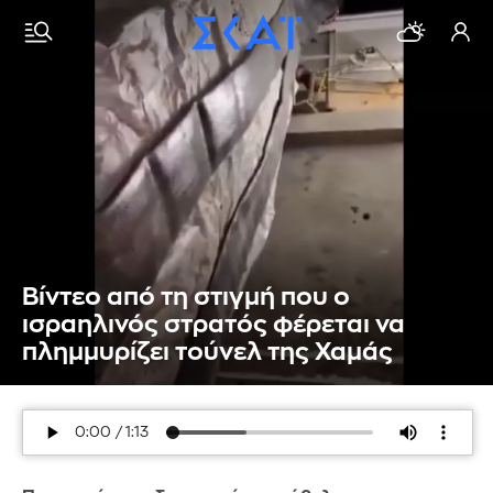
Βίντεο από τη στιγμή που ο
ισραηλινός στρατός φέρεται να
πλημμυρίζει τούνελ της Χαμάς