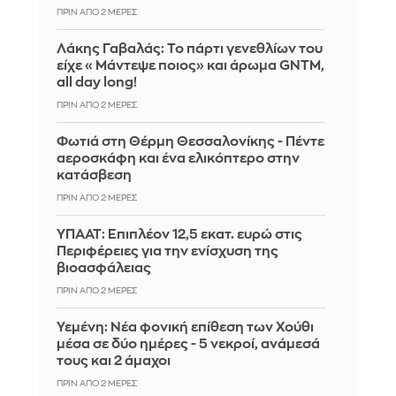
ΠΡΙΝ ΑΠΌ 2 ΜΈΡΕΣ
Λάκης Γαβαλάς: Το πάρτι γενεθλίων του
είχε «Μάντεψε ποιος» και άρωμα GNTM,
all day long!
ΠΡΙΝ ΑΠΌ 2 ΜΈΡΕΣ
Φωτιά στη Θέρμη Θεσσαλονίκης - Πέντε
αεροσκάφη και ένα ελικόπτερο στην
κατάσβεση
ΠΡΙΝ ΑΠΌ 2 ΜΈΡΕΣ
ΥΠΑΑΤ: Επιπλέον 12,5 εκατ. ευρώ στις
Περιφέρειες για την ενίσχυση της
βιοασφάλειας
ΠΡΙΝ ΑΠΌ 2 ΜΈΡΕΣ
Υεμένη: Νέα φονική επίθεση των Χούθι
μέσα σε δύο ημέρες - 5 νεκροί, ανάμεσά
τους και 2 άμαχοι
ΠΡΙΝ ΑΠΌ 2 ΜΈΡΕΣ