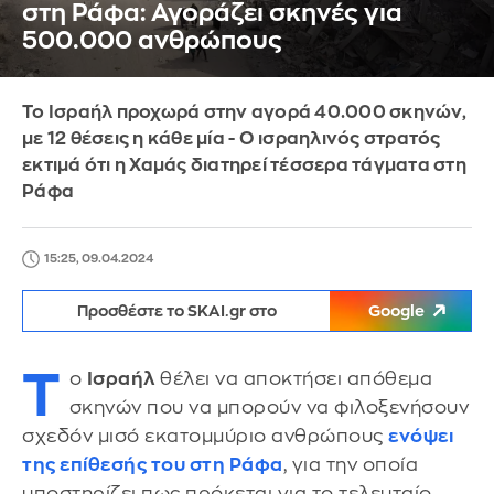
στη Ράφα: Αγοράζει σκηνές για
500.000 ανθρώπους
Το Ισραήλ προχωρά στην αγορά 40.000 σκηνών,
με 12 θέσεις η κάθε μία - Ο ισραηλινός στρατός
εκτιμά ότι η Χαμάς διατηρεί τέσσερα τάγματα στη
Ράφα
15:25, 09.04.2024
Προσθέστε το SKAI.gr στο
Google
Τ
ο
Ισραήλ
θέλει να αποκτήσει απόθεμα
σκηνών που να μπορούν να φιλοξενήσουν
σχεδόν μισό εκατομμύριο ανθρώπους
ενόψει
της επίθεσής του στη Ράφα
, για την οποία
υποστηρίζει πως πρόκεται για το τελευταίο