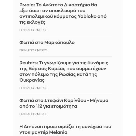
Ρωσία: Το Ανώτατο Δικαστήριο θα
εξετάσει τον αποκλεισμό του
αντιπολεμικού κόμματος Yabloko από
τις εκλογές
ΠΡΙΝ ΑΠΌ 2 ΜΈΡΕΣ
Φωτιά στο Μαρκόπουλο
ΠΡΙΝ ΑΠΌ 2 ΜΈΡΕΣ
Reuters: Τι γνωρίζουμε για τις δυνάμεις
της Βόρειας Κορέας που συμμετέχουν
στον πόλεμο της Ρωσίας κατά της
Ουκρανίας
ΠΡΙΝ ΑΠΌ 2 ΜΈΡΕΣ
Φωτιά στο Στεφάνι Κορίνθου - Μήνυμα
από το 112 για ετοιμότητα
ΠΡΙΝ ΑΠΌ 2 ΜΈΡΕΣ
Η Amazon προετοιμάζει τη συνέχεια του
ντοκιμαντέρ Melania