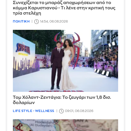
Συνεχίζεται το μπαράζ αποχωρήσεων από το
κόμμα Καρυστιανού - Τι λένε στην κριτική τους
τρία στελέχη
ΠΟΛΙΤΙΚΗ
14:54, 06.08.2026
Τομ Χόλαντ-Ζεντάγια: Το ζευγάρι των 1,8 δισ.
δολαρίων
LIFE STYLE - WELLNESS
09:01, 06.08.2026