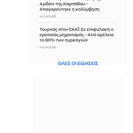
Αρδάνι της Καρπάθου –
Απαγορεύτηκε η κολύμβηση
IN 2 HOURS
Τουρνάς στον ΣΚΑΪ: Σε επιφυλακή ο
κρατικός μηχανισμός – Από αμέλεια
το 90% των πυρκαγιών
IN 2 HOURS
Διαδηλώσεις στην Ελλάδα υπέρ των
ΟΛΕΣ ΟΙ ΕΙΔΗΣΕΙΣ
Παλαιστινίων - Το ισραηλινό ΥΠΕΞ
λέει στους πολίτες του να κρατούν
χαμηλούς τόνους
IN 2 HOURS
6 ψέματα που κρατούν τους
ανθρώπους εγκλωβισμένους σε
δυστυχισμένους γάμους για χρόνια
IN 1 HOUR
ΣΥΡΙΖΑ: Να αποσυρθούν οι Patriot
από τη Σαουδική Αραβία