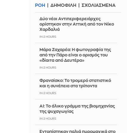
ΡΟΗ
ΔΗΜΟΦΙΛΗ
ΣΧΟΛΙΑΣΜΕΝΑ
Δύο νέοι Αντιπεριφερειάρχες
ορίστηκαν στην Αττική από τον Νίκο
Χαρδαλιά
IN 2 HOURS
Μάρα Ζαχαρέα: Η φωτογραφία της
από την Πάρο είναι ο ορισμός του
«δίαιτα από Δευτέρα»
IN 2 HOURS
Φρανσίσκο: Το τρομερό στατιστικό
και η συνέπεια στα τρίποντα
IN 2 HOURS
AI: Το άλικο γράμμα της βιομηχανίας
της ψυχαγωγίας
IN 2 HOURS
Εντοπίστηκαν παλιά πυρομαχικά στο