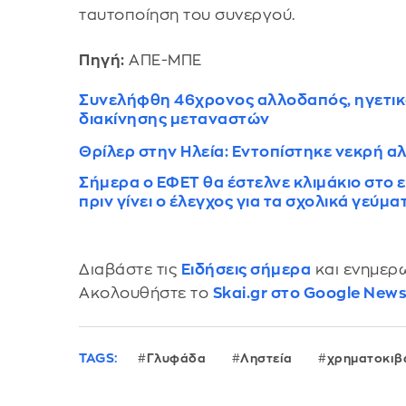
ταυτοποίηση του συνεργού.
Πηγή:
ΑΠΕ-ΜΠΕ
Συνελήφθη 46χρονος αλλοδαπός, ηγετι
διακίνησης μεταναστών
Θρίλερ στην Ηλεία: Εντοπίστηκε νεκρή α
Σήμερα ο ΕΦΕΤ θα έστελνε κλιμάκιο στο 
πριν γίνει ο έλεγχος για τα σχολικά γεύμα
Διαβάστε τις
Ειδήσεις σήμερα
και ενημερω
Ακολουθήστε το
Skai.gr στο Google New
TAGS:
Γλυφάδα
Ληστεία
χρηματοκιβ