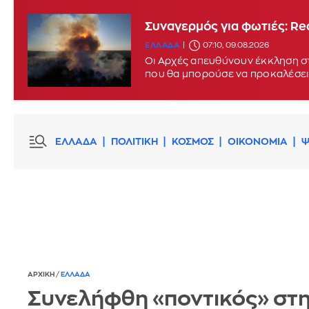
Συναγερμός για φωτιές: Red
ΕΛΛΑΔΑ
07:10, 09.08.2026
Οι Αρχές απευθύνουν έκκληση στ
που θα μπορούσε να προκαλέσει
ΕΛΛΑΔΑ
ΠΟΛΙΤΙΚΗ
ΚΟΣΜΟΣ
ΟΙΚΟΝΟΜΙΑ
Ψ
ΑΡΧΙΚΗ
/
ΕΛΛΑΔΑ
Συνελήφθη «ποντικός» στ