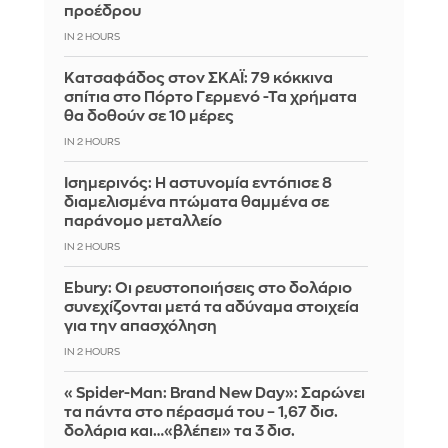
προέδρου
IN 2 HOURS
Kατσαφάδος στον ΣΚΑΪ: 79 κόκκινα
σπίτια στο Πόρτο Γερμενό -Τα χρήματα
θα δοθούν σε 10 μέρες
IN 2 HOURS
Ισημερινός: Η αστυνομία εντόπισε 8
διαμελισμένα πτώματα θαμμένα σε
παράνομο μεταλλείο
IN 2 HOURS
Ebury: Οι ρευστοποιήσεις στο δολάριο
συνεχίζονται μετά τα αδύναμα στοιχεία
για την απασχόληση
IN 2 HOURS
«Spider-Man: Brand New Day»: Σαρώνει
τα πάντα στο πέρασμά του – 1,67 δισ.
δολάρια και…«βλέπει» τα 3 δισ.