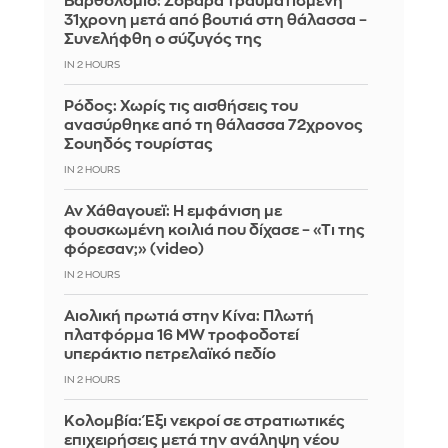
Βαρθολομιό: Σοβαρά τραυματισμένη
31χρονη μετά από βουτιά στη θάλασσα –
Συνελήφθη ο σύζυγός της
IN 2 HOURS
Ρόδος: Χωρίς τις αισθήσεις του
ανασύρθηκε από τη θάλασσα 72χρονος
Σουηδός τουρίστας
IN 2 HOURS
Αν Χάθαγουεϊ: Η εμφάνιση με
φουσκωμένη κοιλιά που δίχασε – «Τι της
φόρεσαν;» (video)
IN 2 HOURS
Αιολική πρωτιά στην Κίνα: Πλωτή
πλατφόρμα 16 MW τροφοδοτεί
υπεράκτιο πετρελαϊκό πεδίο
IN 2 HOURS
Κολομβία: Έξι νεκροί σε στρατιωτικές
επιχειρήσεις μετά την ανάληψη νέου