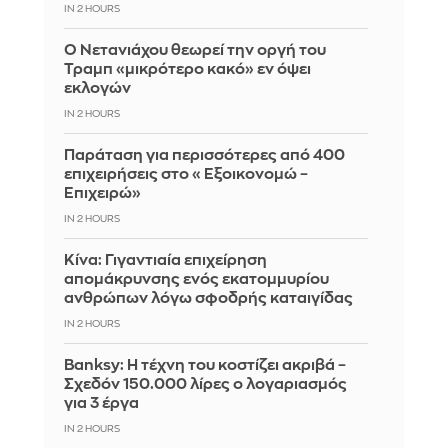
IN 2 HOURS
Ο Νετανιάχου θεωρεί την οργή του
Τραμπ «μικρότερο κακό» εν όψει
εκλογών
IN 2 HOURS
Παράταση για περισσότερες από 400
επιχειρήσεις στο «Εξοικονομώ –
Επιχειρώ»
IN 2 HOURS
Κίνα: Γιγαντιαία επιχείρηση
απομάκρυνσης ενός εκατομμυρίου
ανθρώπων λόγω σφοδρής καταιγίδας
IN 2 HOURS
Banksy: Η τέχνη του κοστίζει ακριβά –
Σχεδόν 150.000 λίρες ο λογαριασμός
για 3 έργα
IN 2 HOURS