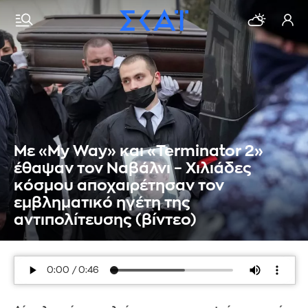
Με «My Way» και «Terminator 2»
έθαψαν τον Ναβάλνι – Χιλιάδες
κόσμου αποχαιρέτησαν τον
εμβληματικό ηγέτη της
αντιπολίτευσης (βίντεο)