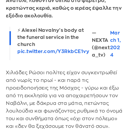
Ανατόλι
, κ
άθονταν δίπλα στο φέρετρο,
κρατώντας κεριά, καθώς ο ιερέας έψαλλε την
εξόδιο ακολουθία.
⚡️ Alexei Navalny's body at
—
Mar
the funeral service in the
NEXTA
ch 1,
church
(@next
202
pic.twitter.com/Y3RkbCE1vy
a_tv)
4
Χιλιάδες Ρώσοι πολίτες είχαν συγκεντρωθεί
από νωρίς το πρωί - και παρά τις
προειδοποιήσεις της Μόσχας - γύρω και έξω
από τη εκκλησία για να αποχαιρετήσουν τον
Ναβάλνι, με δάκρυα στα μάτια, πετώντας
λουλούδια και φωνάζοντας ρυθμικά το όνομά
του και συνθήματα όπως «όχι στον πόλεμο»
και «δεν θα ξεχάσουμε τον θάνατό σου».