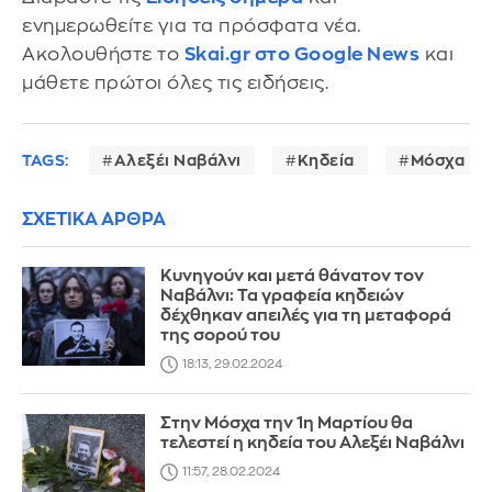
ενημερωθείτε για τα πρόσφατα νέα.
Ακολουθήστε το
Skai.gr στο Google News
και
μάθετε πρώτοι όλες τις ειδήσεις.
TAGS:
Αλεξέι Ναβάλνι
Κηδεία
Μόσχα
ΣΧΕΤΙΚΑ ΑΡΘΡΑ
Κυνηγούν και μετά θάνατον τον
Ναβάλνι: Τα γραφεία κηδειών
δέχθηκαν απειλές για τη μεταφορά
της σορού του
18:13, 29.02.2024
Στην Μόσχα την 1η Μαρτίου θα
τελεστεί η κηδεία του Αλεξέι Ναβάλνι
11:57, 28.02.2024