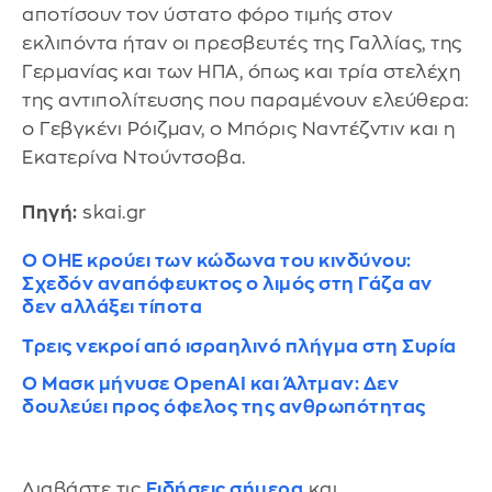
αποτίσουν τον ύστατο φόρο τιμής στον
εκλιπόντα ήταν οι πρεσβευτές της Γαλλίας, της
Γερμανίας και των ΗΠΑ, όπως και τρία στελέχη
της αντιπολίτευσης που παραμένουν ελεύθερα:
ο Γεβγκένι Ρόιζμαν, ο Μπόρις Ναντέζντιν και η
Εκατερίνα Ντούντσοβα.
Πηγή:
skai.gr
Ο ΟΗΕ κρούει των κώδωνα του κινδύνου:
Σχεδόν αναπόφευκτος ο λιμός στη Γάζα αν
δεν αλλάξει τίποτα
Τρεις νεκροί από ισραηλινό πλήγμα στη Συρία
Ο Μασκ μήνυσε OpenAI και Άλτμαν: Δεν
δουλεύει προς όφελος της ανθρωπότητας
Διαβάστε τις
Ειδήσεις σήμερα
και