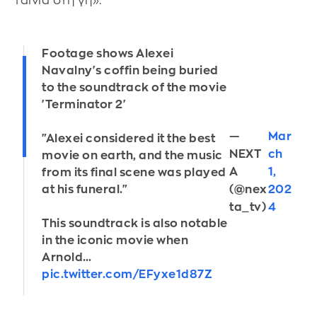
ταινία στη γη».
Footage shows Alexei
Navalny's coffin being buried
to the soundtrack of the movie
'Terminator 2'
—
Mar
"Alexei considered it the best
NEXT
ch
movie on earth, and the music
A
1,
from its final scene was played
(@nex
202
at his funeral."
ta_tv)
4
This soundtrack is also notable
in the iconic movie when
Arnold…
pic.twitter.com/EFyxe1d87Z