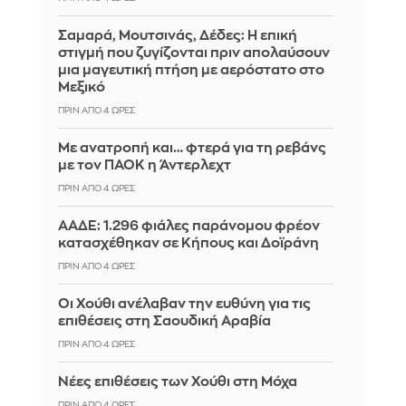
Σαμαρά, Μουτσινάς, Δέδες: Η επική
στιγμή που ζυγίζονται πριν απολαύσουν
μια μαγευτική πτήση με αερόστατο στο
Μεξικό
ΠΡΙΝ ΑΠΌ 4 ΏΡΕΣ
Με ανατροπή και… φτερά για τη ρεβάνς
με τον ΠΑΟΚ η Άντερλεχτ
ΠΡΙΝ ΑΠΌ 4 ΏΡΕΣ
ΑΑΔΕ: 1.296 φιάλες παράνομου φρέον
κατασχέθηκαν σε Κήπους και Δοϊράνη
ΠΡΙΝ ΑΠΌ 4 ΏΡΕΣ
Οι Χούθι ανέλαβαν την ευθύνη για τις
επιθέσεις στη Σαουδική Αραβία
ΠΡΙΝ ΑΠΌ 4 ΏΡΕΣ
Νέες επιθέσεις των Χούθι στη Μόχα
ΠΡΙΝ ΑΠΌ 4 ΏΡΕΣ