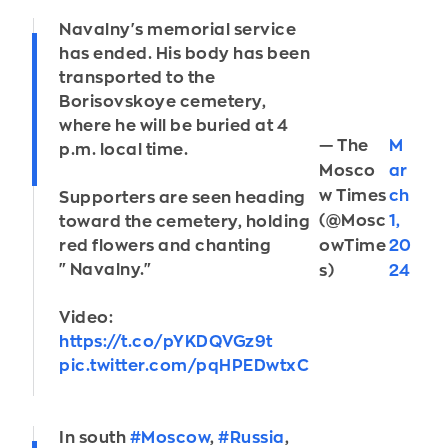
Navalny's memorial service
has ended. His body has been
transported to the
Borisovskoye cemetery,
where he will be buried at 4
— The
M
p.m. local time.
Mosco
ar
w Times
ch
Supporters are seen heading
(@Mosc
1,
toward the cemetery, holding
red flowers and chanting
owTime
20
"Navalny."
s)
24
Video:
https://t.co/pYKDQVGz9t
pic.twitter.com/pqHPEDwtxC
In south
#Moscow
,
#Russia
,