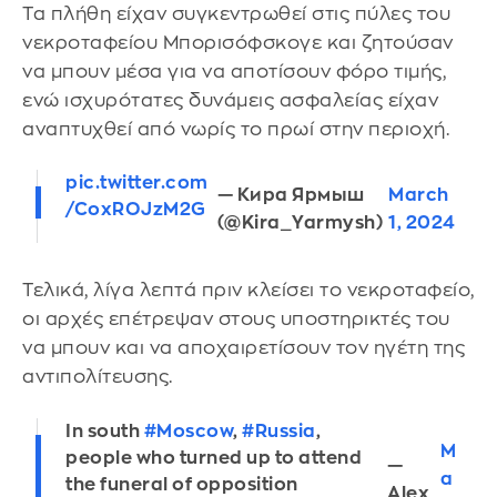
Τα πλήθη είχαν συγκεντρωθεί στις πύλες του
νεκροταφείου Μπορισόφσκογε και ζητούσαν
να μπουν μέσα για να αποτίσουν φόρο τιμής,
ενώ ισχυρότατες δυνάμεις ασφαλείας είχαν
αναπτυχθεί από νωρίς το πρωί στην περιοχή.
pic.twitter.com
— Кира Ярмыш
March
/CoxROJzM2G
(@Kira_Yarmysh)
1, 2024
Τελικά, λίγα λεπτά πριν κλείσει το νεκροταφείο,
οι αρχές επέτρεψαν στους υποστηρικτές του
να μπουν και να αποχαιρετίσουν τον ηγέτη της
αντιπολίτευσης.
In south
#Moscow
,
#Russia
,
M
people who turned up to attend
—
a
the funeral of opposition
Alex