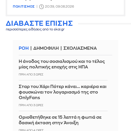
ΠΟΛΙΤΙΣΜΟΣ
20:39, 09.08.2026
ΔΙΑΒΑΣΤΕ ΕΠΙΣΗΣ
περισσότερες ειδήσεις από το skai.gr
ΡΟΗ
ΔΗΜΟΦΙΛΗ
ΣΧΟΛΙΑΣΜΕΝΑ
Η άνοδος του σοσιαλισμού και το τέλος
μίας πολιτικής εποχής στις ΗΠΑ
ΠΡΙΝ ΑΠΌ 3 ΏΡΕΣ
Σταρ του Χάρι Πότερ κάνει... καριέρα και
φουσκώνει τον λογαριασμό της στο
OnlyFans
ΠΡΙΝ ΑΠΌ 3 ΏΡΕΣ
Οριοθετήθηκε σε 15 λεπτά η φωτιά σε
δασική έκταση στην Άνοιξη
ΠΡΙΝ ΑΠΌ 4 ΏΡΕΣ