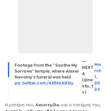
—
Ma
Footage from the "Soothe My
NEXT
rch
Sorrows" temple, where Alexei
A
1,
Navalny's funeral was held
(@ne
20
pic.twitter.com/4X5faA9Siy
xta_t
24
v)
Η μητέρα του,
Λιουντμίλα
, και ο πατέρας του,