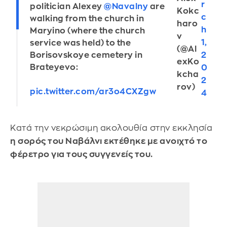
r
politician Alexey
@Navalny
are
Kokc
c
walking from the church in
haro
h
Maryino (where the church
v
1,
service was held) to the
(@Al
Borisovskoye cemetery in
2
exKo
Brateyevo:
0
kcha
2
rov)
pic.twitter.com/ar3o4CXZgw
4
Κατά την νεκρώσιμη ακολουθία στην εκκλησία
η σορός του Ναβάλνι εκτέθηκε με ανοιχτό το
φέρετρο για τους συγγενείς του.