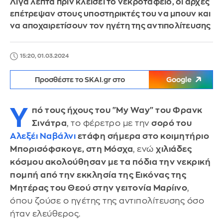
Λίγα λεπτά πριν κλείσει το νεκροταφείο, οι αρχές
επέτρεψαν στους υποστηρικτές του να μπουν και
να αποχαιρετίσουν τον ηγέτη της αντιπολίτευσης
15:20, 01.03.2024
Προσθέστε το SKAI.gr στο
Google
Υ
πό τους ήχους του "My Way" του Φρανκ
Σινάτρα
, το φέρετρο με την
σορό του
Αλεξέι Ναβάλνι
ετάφη σήμερα στο κοιμητήριο
Μπορισόφσκογε, στη Μόσχα
, ενώ
χιλιάδες
κόσμου ακολούθησαν με τα πόδια την νεκρική
πομπή από την εκκλησία της Εικόνας της
Μητέρας του Θεού στην γειτονία Μαρίινο
,
όπου ζούσε ο ηγέτης της αντιπολίτευσης όσο
ήταν ελεύθερος.