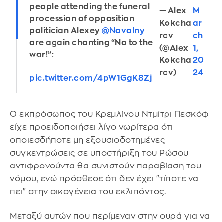
people attending the funeral
— Alex
M
procession of opposition
Kokcha
ar
politician Alexey
@Navalny
rov
ch
are again chanting “No to the
(@Alex
1,
war!”:
Kokcha
20
rov)
24
pic.twitter.com/4pW1GgK8Zj
Ο εκπρόσωπος του Κρεμλίνου Ντμίτρι Πεσκόφ
είχε προειδοποιήσει λίγο νωρίτερα ότι
οποιεσδήποτε μη εξουσιοδοτημένες
συγκεντρώσεις σε υποστήριξη του Ρώσου
αντιφρονούντα θα συνιστούν παραβίαση του
νόμου, ενώ πρόσθεσε ότι δεν έχει "τίποτε να
πει" στην οικογένεια του εκλιπόντος.
Μεταξύ αυτών που περίμεναν στην ουρά για να