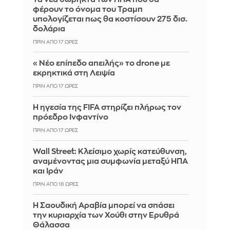
φέρουν το όνομα του Τραμπ
υπολογίζεται πως θα κοστίσουν 275 δισ.
δολάρια
ΠΡΙΝ ΑΠΌ 17 ΏΡΕΣ
«Νέο επίπεδο απειλής» το drone με
εκρηκτικά στη Λειψία
ΠΡΙΝ ΑΠΌ 17 ΏΡΕΣ
Η ηγεσία της FIFA στηρίζει πλήρως τον
πρόεδρο Ινφαντίνο
ΠΡΙΝ ΑΠΌ 17 ΏΡΕΣ
Wall Street: Κλείσιμο χωρίς κατεύθυνση,
αναμένοντας μια συμφωνία μεταξύ ΗΠΑ
και Ιράν
ΠΡΙΝ ΑΠΌ 18 ΏΡΕΣ
Η Σαουδική Αραβία μπορεί να σπάσει
την κυριαρχία των Χούθι στην Ερυθρά
Θάλασσα