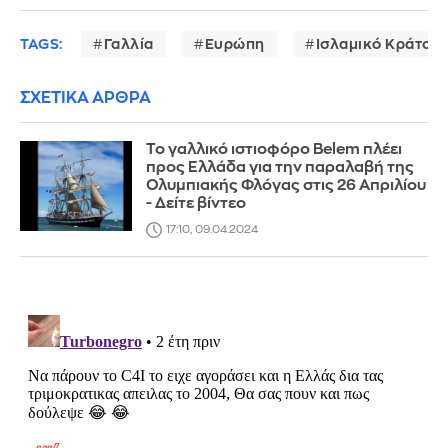
TAGS:
Γαλλία
Ευρώπη
Ισλαμικό Κράτος
ΣΧΕΤΙΚΑ ΑΡΘΡΑ
Το γαλλικό ιστιοφόρο Belem πλέει
προς Ελλάδα για την παραλαβή της
Ολυμπιακής Φλόγας στις 26 Απριλίου
- Δείτε βίντεο
17:10, 09.04.2024