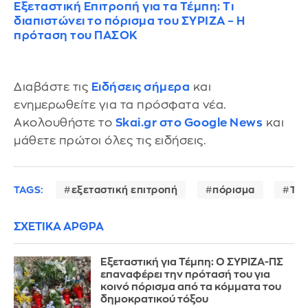
Εξεταστική Επιτροπή για τα Τέμπη: Τι
διαπιστώνει το πόρισμα του ΣΥΡΙΖΑ – Η
πρόταση του ΠΑΣΟΚ
Διαβάστε τις
Ειδήσεις σήμερα
και
ενημερωθείτε για τα πρόσφατα νέα.
Ακολουθήστε το
Skai.gr στο Google News
και
μάθετε πρώτοι όλες τις ειδήσεις.
TAGS:
εξεταστική επιτροπή
πόρισμα
Τέ
ΣΧΕΤΙΚΑ ΑΡΘΡΑ
Εξεταστική για Τέμπη: Ο ΣΥΡΙΖΑ-ΠΣ
επαναφέρει την πρότασή του για
κοινό πόρισμα από τα κόμματα του
δημοκρατικού τόξου