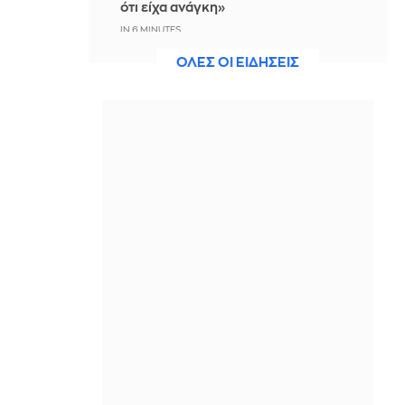
ότι είχα ανάγκη»
IN 6 MINUTES
ΟΛΕΣ ΟΙ ΕΙΔΗΣΕΙΣ
Η ξηρασία απειλεί την
ηλεκτροδότηση της Ευρώπης
ΠΡΙΝ ΑΠΌ 8 ΛΕΠΤΆ
Βραδινό Magazino 07-08-2026
ΠΡΙΝ ΑΠΌ 23 ΛΕΠΤΆ
Μαρίνα Βερνίκου: Έπιασε
λαγοκέφαλο κι έχει κάτι να σου πει
για αυτό
ΠΡΙΝ ΑΠΌ 36 ΛΕΠΤΆ
Η Ισπανία ξεκινά ελέγχους στους
ταξιδιώτες από Ιταλία - Από τα
μεσάνυχτα του Σαββάτου έως τις 7
Σεπτεμβρίου
ΠΡΙΝ ΑΠΌ 48 ΛΕΠΤΆ