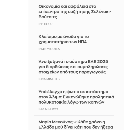
Οικονομία και ασφάλεια στο
επίκεντρο της συζήτησης Ζελένσκι-
Βούτσιτς
IN 1 HOUR
Κλείσιμο με άνοδο για το
χρηματιστήριο των ΗΠΑ
IN 42 MINUTES
Άνοιξε ξανά το σύστημα ΕΑΕ 2025
για διορθώσεις και συμπληρώσεις
στοιχείων από τους παραγωγούς
IN 24 MINUTES
Yπό έλεγχο η φωτιά σε κατάστημα
στον Άλιμο: Εκκενώθηκε προληπτικά
πολυκατοικία λόγω των καπνών
IN 7 MINUTES
Μαρία Μενούνος: «Κάθε χρόνο η
Ελλάδα μού δίνει κάτι που δεν ήξερα