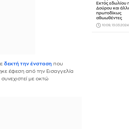
Εκτός εδωλίου η
Δούρου και άλλο
πρωτοδίκως
αθωωθέντες
10:09, 13.03.2024
νε
δεκτή την ένσταση
που
ηκε έφεση από την Εισαγγελία
 συνεχιστεί με οκτώ