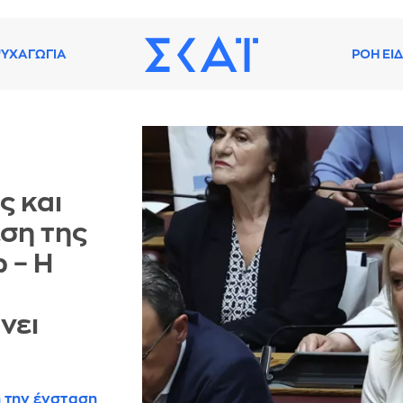
ΥΧΑΓΩΓΙΑ
ΡΟΗ ΕΙ
ς και
ση της
 – Η
νει
 την ένσταση