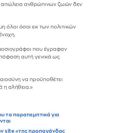
ην απώλεια ανθρώπινων ζωών δεν
η όλοι όσοι εκ των πολιτικών
ένοχη.
ημοσιογράφοι που έγραφαν
απόφαση αυτή γενικά ως
ικαιοσύνη να προϋποθέτει
 η αλήθεια.​»
ου τα παραπεμπτικά για
ονται
ν site «της προπαγάνδας