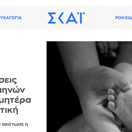
ΥΧΑΓΩΓΙΑ
ΡΟΗ ΕΙ
σεις
μηνών
 μητέρα
στική
υ σκότωσε η