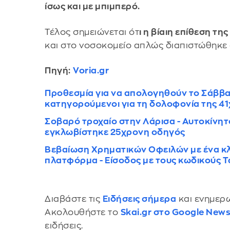
ίσως και με μπιμπερό.
Τέλος σημειώνεται ότ
ι η βίαιη επίθεση τ
και στο νοσοκομείο απλώς διαπιστώθηκε
Πηγή:
Voria.gr
Προθεσμία για να απολογηθούν το Σάββα
κατηγορούμενοι για τη δολοφονία της 4
Σοβαρό τροχαίο στην Λάρισα - Αυτοκίνητ
εγκλωβίστηκε 25χρονη οδηγός
Βεβαίωση Χρηματικών Οφειλών με ένα κλι
πλατφόρμα - Είσοδος με τους κωδικούς T
Διαβάστε τις
Ειδήσεις σήμερα
και ενημερω
Ακολουθήστε το
Skai.gr στο Google New
ειδήσεις.