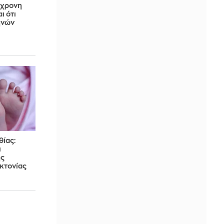
7χρονη
ι ότι
ηνών
ίας:
ι
ης
κτονίας