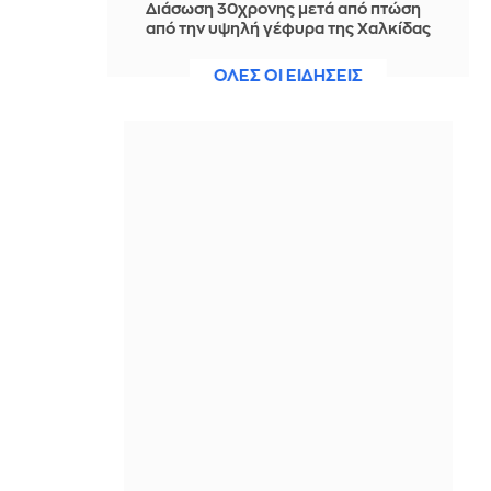
Διάσωση 30χρονης μετά από πτώση
από την υψηλή γέφυρα της Χαλκίδας
IN 2 HOURS
ΟΛΕΣ ΟΙ ΕΙΔΗΣΕΙΣ
Οι τιμές της βενζίνης αυξήθηκαν
εξαιτίας του πολέμου του Τραμπ στο
Ιράν, και όχι λόγω της απληστίας των
πετρελαϊκών εταιρειών
IN 2 HOURS
Η SpaceX θα κατασκευάσει
σταθμούς παραγωγής ηλεκτρικής
ενέργειας για να τροφοδοτεί
εργοστάσιο μικροτσίπ στο Τέξας
IN 2 HOURS
Αθηνά Ροδίτου - Ελένη Σακκά: Η
μεταμεσονύκτια μάχη τους με μια
κατσαρίδα ήταν απλώς... επική!
IN 1 HOUR
Ο Τραμπ σκοπεύει να απαγορεύσει