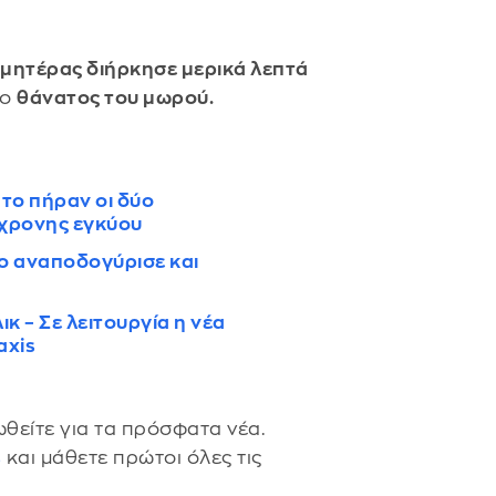
ης μητέρας διήρκησε μερικά λεπτά
 ο
θάνατος του μωρού.
το πήραν οι δύο
1χρονης εγκύου
ο αναποδογύρισε και
κ – Σε λειτουργία η νέα
axis
θείτε για τα πρόσφατα νέα.
s
και μάθετε πρώτοι όλες τις