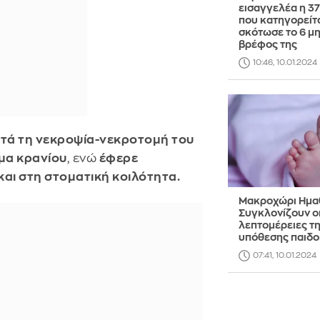
εισαγγελέα η 3
που κατηγορείτα
σκότωσε το 6 μ
βρέφος της
10:46, 10.01.2024
κατά τη νεκροψία-νεκροτομή του
μα κρανίου
, ενώ
έφερε
αι στη στοματική κοιλότητα.
Μακροχώρι Ημαθ
Συγκλονίζουν ο
λεπτομέρειες τ
υπόθεσης παιδο
07:41, 10.01.2024