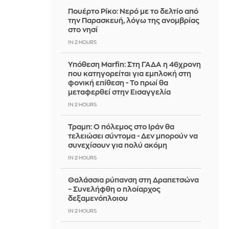
Πουέρτο Ρίκο: Νερό με το δελτίο από
την Παρασκευή, λόγω της ανομβρίας
στο νησί
IN 2 HOURS
Υπόθεση Marfin: Στη ΓΑΔΑ η 46χρονη
που κατηγορείται για εμπλοκή στη
φονική επίθεση - Το πρωί θα
μεταφερθεί στην Εισαγγελία
IN 2 HOURS
Τραμπ: Ο πόλεμος στο Ιράν θα
τελειώσει σύντομα - Δεν μπορούν να
συνεχίσουν για πολύ ακόμη
IN 2 HOURS
Θαλάσσια ρύπανση στη Δραπετσώνα
– Συνελήφθη ο πλοίαρχος
δεξαμενόπλοιου
IN 2 HOURS