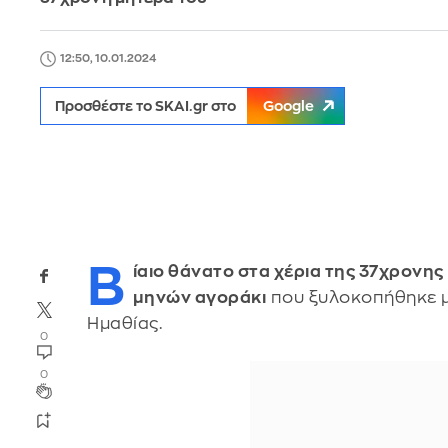
12:50, 10.01.2024
Προσθέστε το SKAI.gr στο
Google
Β
ίαιο θάνατο στα χέρια της 37χρονης 
μηνών αγοράκι
που ξυλοκοπήθηκε μ
Ημαθίας.
0
0