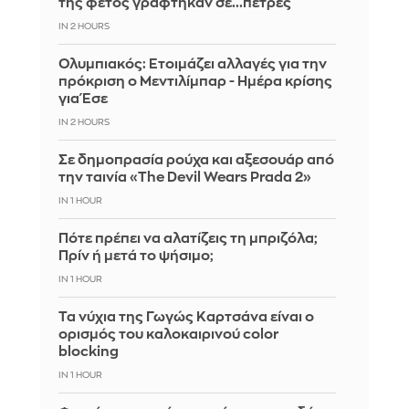
της φέτος γράφτηκαν σε...πέτρες
IN 2 HOURS
Ολυμπιακός: Ετοιμάζει αλλαγές για την
πρόκριση ο Μεντιλίμπαρ - Ημέρα κρίσης
για Έσε
IN 2 HOURS
Σε δημοπρασία ρούχα και αξεσουάρ από
την ταινία «The Devil Wears Prada 2»
IN 1 HOUR
Πότε πρέπει να αλατίζεις τη μπριζόλα;
Πρίν ή μετά το ψήσιμο;
IN 1 HOUR
Τα νύχια της Γωγώς Καρτσάνα είναι ο
ορισμός του καλοκαιρινού color
blocking
IN 1 HOUR