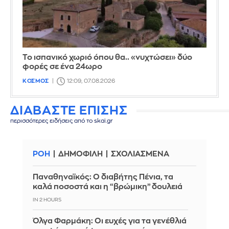
Το ισπανικό χωριό όπου θα.. «νυχτώσει» δύο
φορές σε ένα 24ωρο
ΚΟΣΜΟΣ
12:09, 07.08.2026
ΔΙΑΒΑΣΤΕ ΕΠΙΣΗΣ
περισσότερες ειδήσεις από το skai.gr
ΡΟΗ
ΔΗΜΟΦΙΛΗ
ΣΧΟΛΙΑΣΜΕΝΑ
Παναθηναϊκός: Ο διαβήτης Πένια, τα
καλά ποσοστά και η “βρώμικη” δουλειά
IN 2 HOURS
Όλγα Φαρμάκη: Οι ευχές για τα γενέθλιά