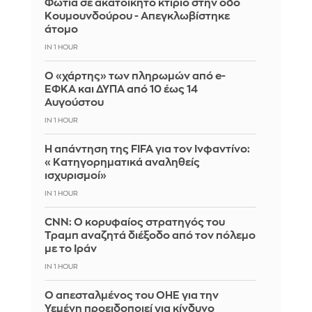
Φωτιά σε ακατοίκητο κτίριο στην οδό
Κουμουνδούρου - Απεγκλωβίστηκε
άτομο
IN 1 HOUR
Ο «χάρτης» των πληρωμών από e-
ΕΦΚΑ και ΔΥΠΑ από 10 έως 14
Αυγούστου
IN 1 HOUR
Η απάντηση της FIFA για τον Ινφαντίνο:
«Κατηγορηματικά αναληθείς
ισχυρισμοί»
IN 1 HOUR
CNN: Ο κορυφαίος στρατηγός του
Τραμπ αναζητά διέξοδο από τον πόλεμο
με το Ιράν
IN 1 HOUR
Ο απεσταλμένος του ΟΗΕ για την
Υεμένη προειδοποιεί για κίνδυνο