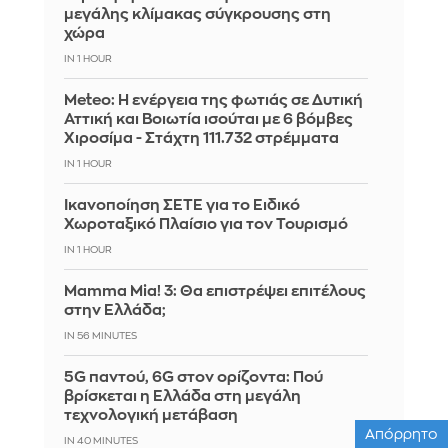
μεγάλης κλίμακας σύγκρουσης στη
χώρα
IN 1 HOUR
Meteo: Η ενέργεια της φωτιάς σε Δυτική
Αττική και Βοιωτία ισούται με 6 βόμβες
Χιροσίμα - Στάχτη 111.732 στρέμματα
IN 1 HOUR
Ικανοποίηση ΣΕΤΕ για το Ειδικό
Χωροταξικό Πλαίσιο για τον Τουρισμό
IN 1 HOUR
Mamma Mia! 3: Θα επιστρέψει επιτέλους
στην Ελλάδα;
IN 56 MINUTES
5G παντού, 6G στον ορίζοντα: Πού
βρίσκεται η Ελλάδα στη μεγάλη
τεχνολογική μετάβαση
Απόρρητο
IN 40 MINUTES