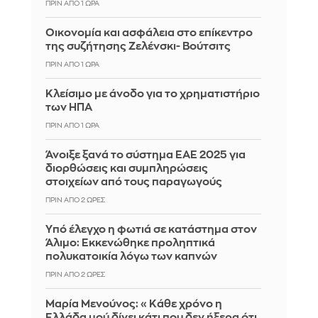
ΠΡΙΝ ΑΠΌ 1 ΏΡΑ
Οικονομία και ασφάλεια στο επίκεντρο
της συζήτησης Ζελένσκι- Βούτσιτς
ΠΡΙΝ ΑΠΌ 1 ΏΡΑ
Κλείσιμο με άνοδο για το χρηματιστήριο
των ΗΠΑ
ΠΡΙΝ ΑΠΌ 1 ΏΡΑ
Άνοιξε ξανά το σύστημα ΕΑΕ 2025 για
διορθώσεις και συμπληρώσεις
στοιχείων από τους παραγωγούς
ΠΡΙΝ ΑΠΌ 2 ΏΡΕΣ
Yπό έλεγχο η φωτιά σε κατάστημα στον
Άλιμο: Εκκενώθηκε προληπτικά
πολυκατοικία λόγω των καπνών
ΠΡΙΝ ΑΠΌ 2 ΏΡΕΣ
Μαρία Μενούνος: «Κάθε χρόνο η
Ελλάδα μού δίνει κάτι που δεν ήξερα ότι