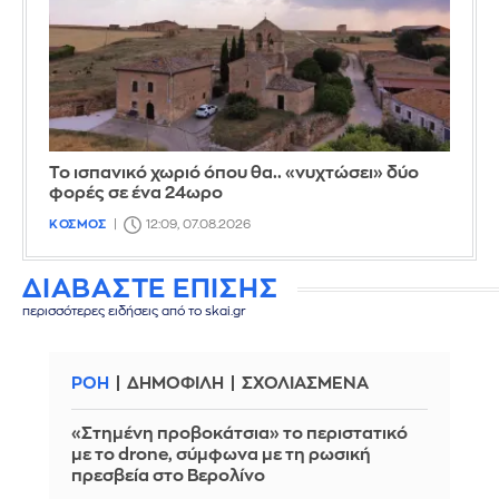
Το ισπανικό χωριό όπου θα.. «νυχτώσει» δύο
φορές σε ένα 24ωρο
ΚΟΣΜΟΣ
12:09, 07.08.2026
ΔΙΑΒΑΣΤΕ ΕΠΙΣΗΣ
περισσότερες ειδήσεις από το skai.gr
ΡΟΗ
ΔΗΜΟΦΙΛΗ
ΣΧΟΛΙΑΣΜΕΝΑ
«Στημένη προβοκάτσια» το περιστατικό
με το drone, σύμφωνα με τη ρωσική
πρεσβεία στο Βερολίνο