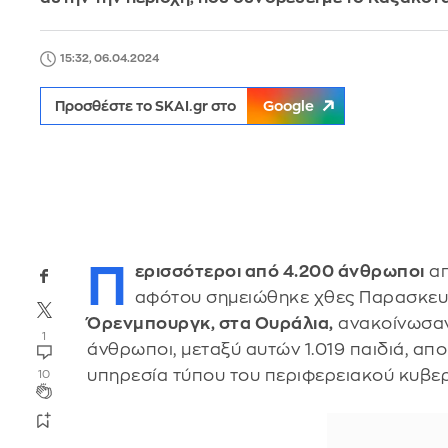
15:32, 06.04.2024
Προσθέστε το SKAI.gr στο
Google
Π
ερισσότεροι από 4.200 άνθρωποι
απ
αφότου σημειώθηκε χθες Παρασκευή
Όρενμπουργκ, στα Ουράλια,
ανακοίνωσαν 
1
άνθρωποι, μεταξύ αυτών 1.019 παιδιά, α
υπηρεσία τύπου του περιφερειακού κυβερ
10