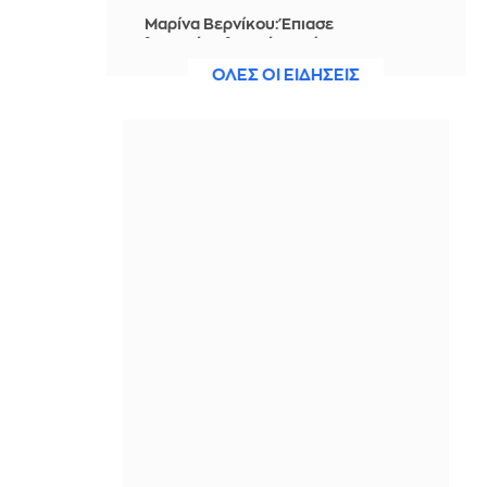
Μαρίνα Βερνίκου: Έπιασε
λαγοκέφαλο κι έχει κάτι να σου πει
για αυτό
ΟΛΕΣ ΟΙ ΕΙΔΗΣΕΙΣ
IN 1 HOUR
Η Ισπανία ξεκινά ελέγχους στους
ταξιδιώτες από Ιταλία - Από τα
μεσάνυχτα του Σαββάτου έως τις 7
Σεπτεμβρίου
IN 1 HOUR
Ακτιβίστριες ζητούν την ακύρωση
των συναυλιών του Τζάρεντ Λέτο
μετά τις κατηγορίες για σεξουαλική
κακοποίηση
IN 1 HOUR
Ουκρανία: 2 Δύο νεκροί και 6
τραυματίες από ρωσικά πλήγματα
στο Ντνιπροπετρόφσκ
IN 57 MINUTES