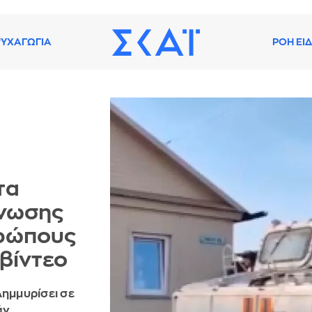
ΥΧΑΓΩΓΙΑ
ΡΟΗ ΕΙ
τα
ένωσης
θρώπους
 βίντεο
λημμυρίσει σε
άν