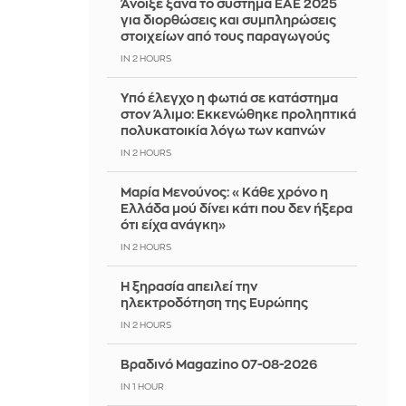
Άνοιξε ξανά το σύστημα ΕΑΕ 2025
για διορθώσεις και συμπληρώσεις
στοιχείων από τους παραγωγούς
IN 2 HOURS
Yπό έλεγχο η φωτιά σε κατάστημα
στον Άλιμο: Εκκενώθηκε προληπτικά
πολυκατοικία λόγω των καπνών
IN 2 HOURS
Μαρία Μενούνος: «Κάθε χρόνο η
Ελλάδα μού δίνει κάτι που δεν ήξερα
ότι είχα ανάγκη»
IN 2 HOURS
Η ξηρασία απειλεί την
ηλεκτροδότηση της Ευρώπης
IN 2 HOURS
Βραδινό Magazino 07-08-2026
IN 1 HOUR