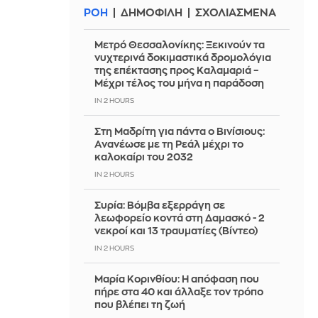
ΡΟΗ
ΔΗΜΟΦΙΛΗ
ΣΧΟΛΙΑΣΜΕΝΑ
Μετρό Θεσσαλονίκης: Ξεκινούν τα
νυχτερινά δοκιμαστικά δρομολόγια
της επέκτασης προς Καλαμαριά –
Μέχρι τέλος του μήνα η παράδοση
IN 2 HOURS
Στη Μαδρίτη για πάντα ο Βινίσιους:
Ανανέωσε με τη Ρεάλ μέχρι το
καλοκαίρι του 2032
IN 2 HOURS
Συρία: Βόμβα εξερράγη σε
λεωφορείο κοντά στη Δαμασκό - 2
νεκροί και 13 τραυματίες (Βίντεο)
IN 2 HOURS
Μαρία Κορινθίου: Η απόφαση που
πήρε στα 40 και άλλαξε τον τρόπο
που βλέπει τη ζωή