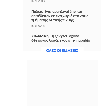
IN 2 HOURS
Παλαιστίνη: Ισραηλινοί έποικοι
επιτέθηκαν σε ένα χωριό στο νότιο
τμήμα της Δυτικής Όχθης
IN 2 HOURS
Χαλκιδική: Τη ζωή του έχασε
69χρονος λουόμενος στην παραλία
της Σίβηρης
ΟΛΕΣ ΟΙ ΕΙΔΗΣΕΙΣ
IN 2 HOURS
Europa League: ΠΑΟΚ -Άντερλεχτ 0-
1 (α' ημίχρονο) - Παρακολουθείστε
live την εξέλιξη του αγώνα
IN 2 HOURS
Νότια Κορέα: Έρευνα της αστυνομίας
στην ποδοσφαιρική ομοσπονδία για
τη διαδικασία πρόσληψης του
προπονητή
IN 2 HOURS