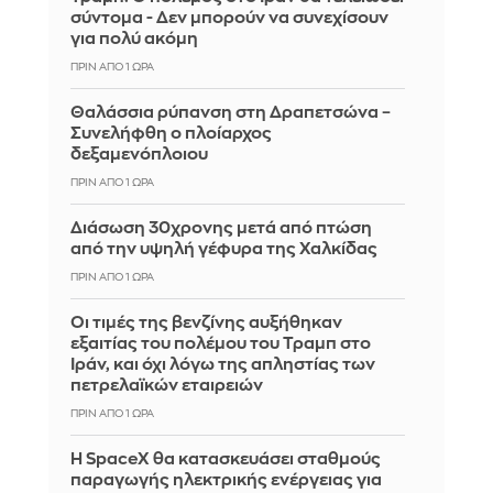
σύντομα - Δεν μπορούν να συνεχίσουν
για πολύ ακόμη
ΠΡΙΝ ΑΠΌ 1 ΏΡΑ
Θαλάσσια ρύπανση στη Δραπετσώνα –
Συνελήφθη ο πλοίαρχος
δεξαμενόπλοιου
ΠΡΙΝ ΑΠΌ 1 ΏΡΑ
Διάσωση 30χρονης μετά από πτώση
από την υψηλή γέφυρα της Χαλκίδας
ΠΡΙΝ ΑΠΌ 1 ΏΡΑ
Οι τιμές της βενζίνης αυξήθηκαν
εξαιτίας του πολέμου του Τραμπ στο
Ιράν, και όχι λόγω της απληστίας των
πετρελαϊκών εταιρειών
ΠΡΙΝ ΑΠΌ 1 ΏΡΑ
Η SpaceX θα κατασκευάσει σταθμούς
παραγωγής ηλεκτρικής ενέργειας για