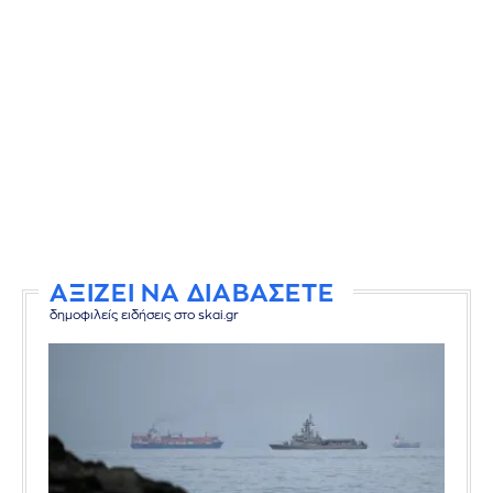
ΑΞΙΖΕΙ ΝΑ ΔΙΑΒΑΣΕΤΕ
δημοφιλείς ειδήσεις στο skai.gr