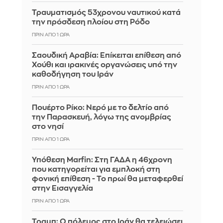
Τραυματισμός 53χρονου ναυτικού κατά
την πρόσδεση πλοίου στη Ρόδο
ΠΡΙΝ ΑΠΌ 1 ΏΡΑ
Σαουδική Αραβία: Επίκειται επίθεση από
Χούθι και ιρακινές οργανώσεις υπό την
καθοδήγηση του Ιράν
ΠΡΙΝ ΑΠΌ 1 ΏΡΑ
Πουέρτο Ρίκο: Νερό με το δελτίο από
την Παρασκευή, λόγω της ανομβρίας
στο νησί
ΠΡΙΝ ΑΠΌ 1 ΏΡΑ
Υπόθεση Marfin: Στη ΓΑΔΑ η 46χρονη
που κατηγορείται για εμπλοκή στη
φονική επίθεση - Το πρωί θα μεταφερθεί
στην Εισαγγελία
ΠΡΙΝ ΑΠΌ 1 ΏΡΑ
Τραμπ: Ο πόλεμος στο Ιράν θα τελειώσει