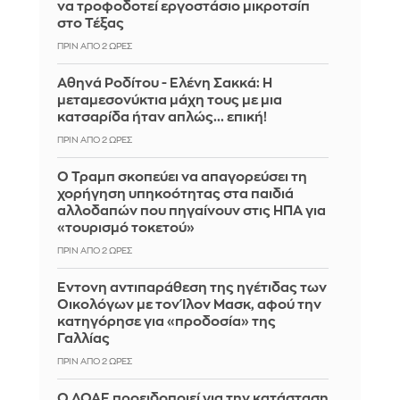
να τροφοδοτεί εργοστάσιο μικροτσίπ
στο Τέξας
ΠΡΙΝ ΑΠΌ 2 ΏΡΕΣ
Αθηνά Ροδίτου - Ελένη Σακκά: Η
μεταμεσονύκτια μάχη τους με μια
κατσαρίδα ήταν απλώς... επική!
ΠΡΙΝ ΑΠΌ 2 ΏΡΕΣ
Ο Τραμπ σκοπεύει να απαγορεύσει τη
χορήγηση υπηκοότητας στα παιδιά
αλλοδαπών που πηγαίνουν στις ΗΠΑ για
«τουρισμό τοκετού»
ΠΡΙΝ ΑΠΌ 2 ΏΡΕΣ
Έντονη αντιπαράθεση της ηγέτιδας των
Οικολόγων με τον Ίλον Μασκ, αφού την
κατηγόρησε για «προδοσία» της
Γαλλίας
ΠΡΙΝ ΑΠΌ 2 ΏΡΕΣ
Ο ΔΟΑΕ προειδοποιεί για την κατάσταση