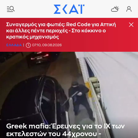
Συναγερμός για φωτιές: Red Code για Αττική
και άλλες πέντε περιοχές - Στο κόκκινο ο
κρατικός μηχανισμός
ΕΛΛΑΔΑ
07:10, 09.08.2026
Greek mafia: Έρευνες για το ΙΧ των
εκτελεστών του 44χρονου -