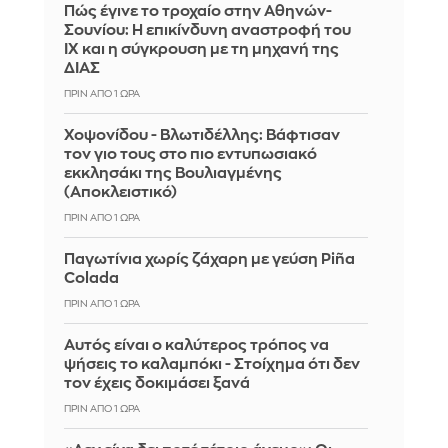
Πώς έγινε το τροχαίο στην Αθηνών-
Σουνίου: Η επικίνδυνη αναστροφή του
ΙΧ και η σύγκρουση με τη μηχανή της
ΔΙΑΣ
ΠΡΙΝ ΑΠΌ 1 ΏΡΑ
Χοψονίδου - Βλωτιδέλλης: Βάφτισαν
τον γιο τους στο πιο εντυπωσιακό
εκκλησάκι της Βουλιαγμένης
(Αποκλειστικό)
ΠΡΙΝ ΑΠΌ 1 ΏΡΑ
Παγωτίνια χωρίς ζάχαρη με γεύση Piña
Colada
ΠΡΙΝ ΑΠΌ 1 ΏΡΑ
Αυτός είναι ο καλύτερος τρόπος να
ψήσεις το καλαμπόκι - Στοίχημα ότι δεν
τον έχεις δοκιμάσει ξανά
ΠΡΙΝ ΑΠΌ 1 ΏΡΑ