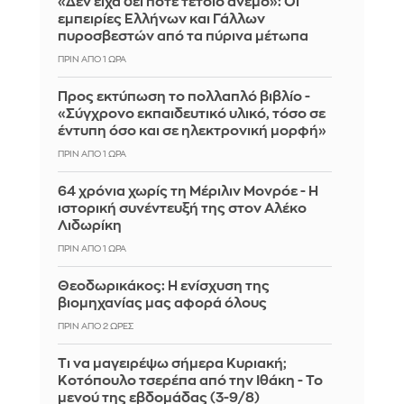
«Δεν είχα δει ποτέ τέτοιο άνεμο»: Οι
εμπειρίες Ελλήνων και Γάλλων
πυροσβεστών από τα πύρινα μέτωπα
ΠΡΙΝ ΑΠΌ 1 ΏΡΑ
Προς εκτύπωση το πολλαπλό βιβλίο -
«Σύγχρονο εκπαιδευτικό υλικό, τόσο σε
έντυπη όσο και σε ηλεκτρονική μορφή»
ΠΡΙΝ ΑΠΌ 1 ΏΡΑ
64 χρόνια χωρίς τη Μέριλιν Μονρόε - Η
ιστορική συνέντευξή της στον Αλέκο
Λιδωρίκη
ΠΡΙΝ ΑΠΌ 1 ΏΡΑ
Θεοδωρικάκος: Η ενίσχυση της
βιομηχανίας μας αφορά όλους
ΠΡΙΝ ΑΠΌ 2 ΏΡΕΣ
Τι να μαγειρέψω σήμερα Κυριακή;
Κοτόπουλο τσερέπα από την Ιθάκη - Το
μενού της εβδομάδας (3-9/8)