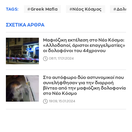
TAGS:
Greek Mafia
Νέος Κόσμος
Δολοφ
ΣΧΕΤΙΚΑ ΑΡΘΡΑ
Μαφιόζικη εκτέλεση στο Νέο Κόσμο:
«Αλλοδαποί, άριστοι επαγγελματίες»
οι δολοφόνοι του 44χρονου
08:11, 17.01.2024
Στο αυτόφωρο δύο αστυνομικοί που
συνελήφθησαν για την διαρροή
βίντεο από την μαφιόζικη δολοφονία
στο Νέο Κόσμο
19:09, 15.01.2024