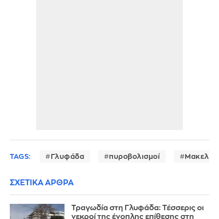
TAGS:
Γλυφάδα
πυροβολισμοί
Μακελειό
ΣΧΕΤΙΚΑ ΑΡΘΡΑ
Τραγωδία στη Γλυφάδα: Τέσσερις οι
νεκροί της ένοπλης επίθεσης στη