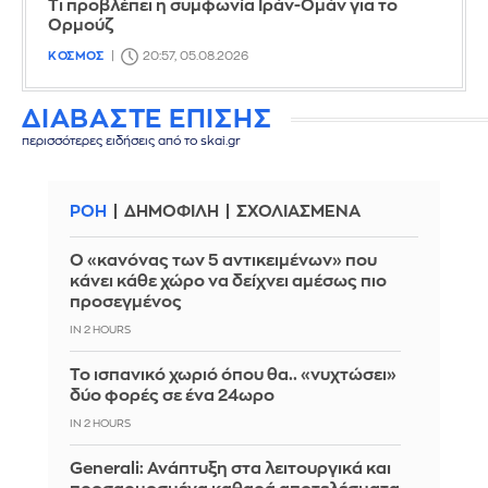
Τι προβλέπει η συμφωνία Ιράν-Ομάν για το
Ορμούζ
ΚΟΣΜΟΣ
20:57, 05.08.2026
ΔΙΑΒΑΣΤΕ ΕΠΙΣΗΣ
περισσότερες ειδήσεις από το skai.gr
ΡΟΗ
ΔΗΜΟΦΙΛΗ
ΣΧΟΛΙΑΣΜΕΝΑ
Ο «κανόνας των 5 αντικειμένων» που
κάνει κάθε χώρο να δείχνει αμέσως πιο
προσεγμένος
IN 2 HOURS
Το ισπανικό χωριό όπου θα.. «νυχτώσει»
δύο φορές σε ένα 24ωρο
IN 2 HOURS
Generali: Ανάπτυξη στα λειτουργικά και