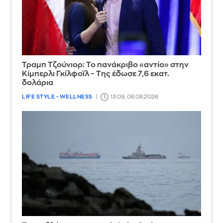
Τραμπ Τζούνιορ: Το πανάκριβο «αντίο» στην
Κίμπερλι Γκίλφοϊλ – Της έδωσε 7,6 εκατ.
δολάρια
LIFE STYLE - WELLNESS
13:09, 06.08.2026