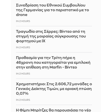
Συνεδρίαση του Εθνικού Συμβουλίου
της Γερμανίας για το περιστατικό με το
drone
IN 2 HOURS
Τραγωδία στις Σέρρες: Βίντεο από τη
στιγμή της μοιραίας σύγκρουσης του
φορτηγού με ΙΧ
IN 2 HOURS
Προθεσμία για την Τρίτη πήρε η
46χρονη που κατηγορείται για εμπλοκή
στην επίθεση στη Marfin - Βίντεο
IN 2 HOURS
Χρηματιστήριο: Στις 2.606,72 μονάδες ο
Γενικός Δείκτης Τιμών, με οριακή πτώση
0,07%
IN 2 HOURS
Η Φίμπι Μπρίτζες θα παρουσιάσει το νέο