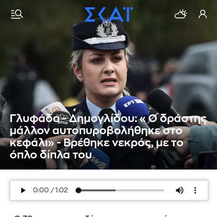
Γλυφάδα - Δημογλίδου: « Ο δράστης
μάλλον αυτοπυροβολήθηκε στο
κεφάλι» - Βρέθηκε νεκρός, με το
όπλο δίπλα του