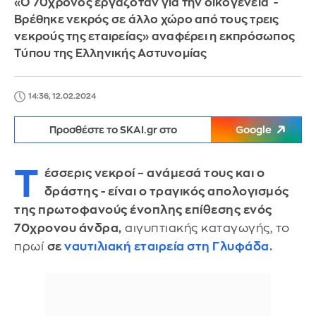
«Ο 70χρονος εργαζόταν για την οικογένεια -
Βρέθηκε νεκρός σε άλλο χώρο από τους τρεις
νεκρούς της εταιρείας» αναφέρει η εκπρόσωπος
Τύπου της Ελληνικής Αστυνομίας
14:36, 12.02.2024
Προσθέστε το SKAI.gr στο
Google
Τ
έσσερις νεκροί – ανάμεσά τους και ο
δράστης - είναι ο τραγικός απολογισμός
της πρωτοφανούς ένοπλης επίθεσης ενός
70χρονου άνδρα,
αιγυπτιακής καταγωγής, το
πρωί
σε
ναυτιλιακή εταιρεία στη Γλυφάδα.