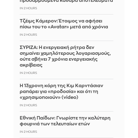
προσαρμοσμένα καθαρά αποτελέσματα
IN 2 HOURS
Τζέιμς Κάμερον: Έτοιμος να αφήσει
πίσω του το «Avatar» μετά από χρόνια
IN 2 HOURS
ΣΥΡΙΖΑ: Η ενεργειακή ρήτρα δεν
σημαίνει χαμηλότερους λογαριασμούς,
ούτε σβήνει 7 χρόνια ενεργειακής
ακρίβειας
IN 2 HOURS
Η 13χρονη κόρη της Κιμ Καρντάσιαν
ραπάρει για «προδοσία» και ότι τη
«χρησιμοποιούν» (video)
IN 2 HOURS
Εθνική Παίδων: Γνωρίστε την καλύτερη
φουρνιά των τελευταίων ετών
IN 2 HOURS