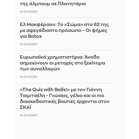
της άλμπουμ σε Πλανητάριο
IN 2 HOURS
Ελ Μακφέρσον: Το «Σώμα» στα 62 της
με αψεγάδιαστο πρόσωπο – Οι φήμες
για Botox
IN 2 HOURS
Ευρωπαϊκά χρηματιστήρια: Άνοδο
σημειώνουν οι μετοχές στο ξεκίνημα
των συναλλαγών
IN 2 HOURS
«The Quiz with Balls!» με τον Γιάννη
Τσιμιτσέλη - Γνώσεις, γέλιο και οι πιο
διασκεδαστικές βουτιές έρχονται στον
ΣΚΑΪ
IN 2 HOURS