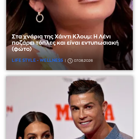
Στα χνάρια της Χάιντι Κλουμ: Η Λένι
ποζάρει τόπλες και είναι εντυπωσιακή
(φώτο)
LIFE STYLE - WELLNESS
07.08.2026