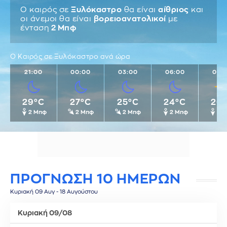
Ο καιρός σε
Ξυλόκαστρο
θα είναι
αίθριος
και
οι άνεμοι θα είναι
βορειοανατολικοί
με
ένταση
2 Μπφ
Ο Καιρός σε Ξυλόκαστρο ανά ώρα
21:00
00:00
03:00
06:00
09:
29°C
27°C
25°C
24°C
26
2 Μπφ
2 Μπφ
2 Μπφ
2 Μπφ
2 
ΠΡΟΓΝΩΣΗ 10 ΗΜΕΡΩΝ
Κυριακή 09 Αυγ - 18 Αυγούστου
Κυριακή 09/08