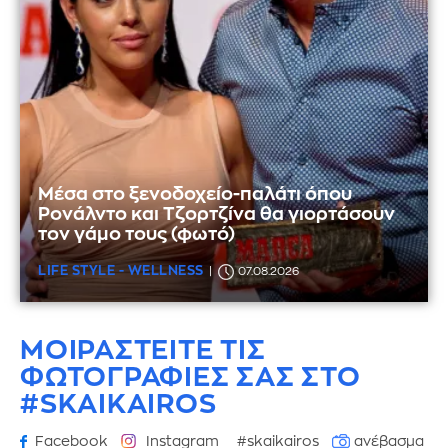
Μέσα στο ξενοδοχείο-παλάτι όπου
Ρονάλντο και Τζορτζίνα θα γιορτάσουν
τον γάμο τους (φωτό)
LIFE STYLE - WELLNESS
07.08.2026
ΜΟΙΡΑΣΤΕΙΤΕ ΤΙΣ
ΦΩΤΟΓΡΑΦΙΕΣ
ΣΑΣ ΣΤΟ
#SKAIKAIROS
Facebook
Instagram
#skaikairos
ανέβασμα