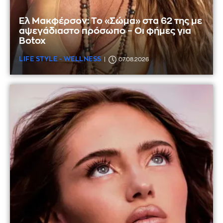
Ελ Μακφέρσον: Το «Σώμα» στα 62 της με
αψεγάδιαστο πρόσωπο – Οι φήμες για
Botox
LIFE STYLE - WELLNESS
07.08.2026