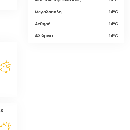
Μαυρολιθάρι Φωκίδας
14°C
Μεγαλόπολη
14°C
δη
Ανθηρό
14°C
Φλώρινα
14°C
ρτη
08