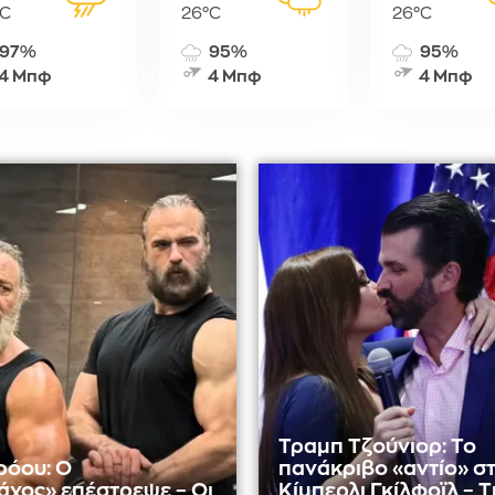
°C
26°C
26°C
97%
95%
95%
4 Μπφ
4 Μπφ
4 Μπφ
Τραμπ Τζούνιορ: Το
ρόου: Ο
πανάκριβο «αντίο» σ
χος» επέστρεψε – Οι
Κίμπερλι Γκίλφοϊλ – Τ