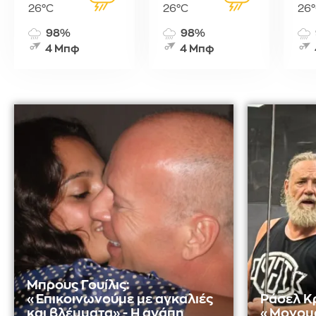
26°C
26°C
26
98%
98%
4 Μπφ
4 Μπφ
Μπρους Γουίλις:
«Επικοινωνούμε με αγκαλιές
Ράσελ Κ
και βλέμματα» - Η αγάπη
«Μονομά