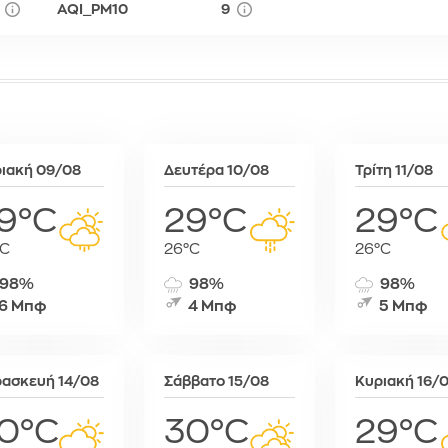
AQI_PM10
9
Σόφια
Στοκχόλμη
Στουτγκάρ
Ταλίν
Τίρανα
Φραγκφού
ιακή 09/08
Δευτέρα 10/08
Τρίτη 11/08
9°C
29°C
29°C
°C
26°C
26°C
98%
98%
98%
6 Μπφ
4 Μπφ
5 Μπφ
ασκευή 14/08
Σάββατο 15/08
Κυριακή 16/
0°C
30°C
29°C