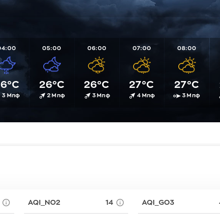
Πολύκαστρο
Νιαμέι
Λευκωσία
Ροδολίβος
Νουαξότ
Λιουμπλιάν
Σέρρες
Ντακάρ
Λισαβώνα
Σιδηρόκαστρο
Ντοντόμα
Λονδίνο
04:00
05:00
06:00
07:00
08:00
Σκύδρα
Ουαγκαντούγκου
Μαδρίτη
Σταυρός
Πνομ Πενχ
Μάντσεστε
Συκιές
Ραμπάτ
Μινσκ
26°C
26°C
26°C
27°C
27°C
Χρυσό
Τζαμένα
Μόναχο
3 Μπφ
2 Μπφ
3 Μπφ
4 Μπφ
3 Μπφ
Τζιμπουτί
Μόσχα
Τρίπολη
Μπρατισλά
Φρίταουν
Όσλο
Χαράρε
Παρίσι
Χαρτούμ
Πάφος
Πράγα
Πρίστινα
Ρώμη
AQI_NO2
14
AQI_GO3
Σαράγεβο
Σκόπια