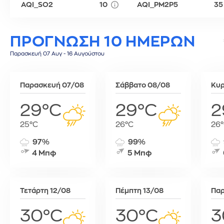
AQI_SO2
10
AQI_PM2P5
35
Τύνιδα
ΠΡΟΓΝΩΣΗ 10 ΗΜΕΡΩΝ
Παρασκευή 07 Αυγ - 16 Αυγούστου
Παρασκευή 07/08
Σάββατο 08/08
Κυρ
29°C
29°C
2
25°C
26°C
26
97%
99%
4 Μπφ
5 Μπφ
Τετάρτη 12/08
Πέμπτη 13/08
Παρ
30°C
30°C
3