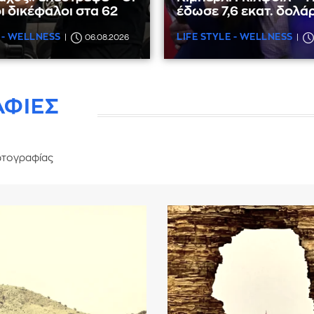
ι δικέφαλοι στα 62
έδωσε 7,6 εκατ. δολά
 - WELLNESS
LIFE STYLE - WELLNESS
06.08.2026
ΑΦΙΕΣ
τογραφίας