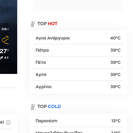
α
TOP
HOT
09:00
10:00
11:00
12:00
13:00
Αγιοι Ανάργυροι
40°C
ρ
27°C
28°C
Πάτρα
28°C
28°C
28°C
39°C
4 Μπφ
4 Μπφ
3 Μπφ
3 Μπφ
4 Μπφ
Πέτα
39°C
βα
Άρτα
39°C
Αγρίνιο
39°C
TOP
COLD
Παρανέστι
13°C
41