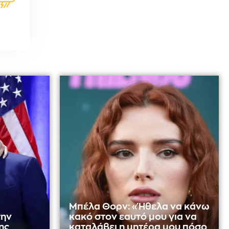
Μπέλα Θορν: «Ήθελα να κάνω
την
κακό στον εαυτό μου για να
ης
καταλάβει η μητέρα μου πόσο