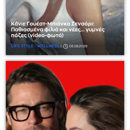
Κάνιε Γουέστ-Μπιάνκα Σενσόρι:
Παθιασμένα φιλιά και νέες… γυμνές
πόζες (video-φωτό)
LIFE STYLE - WELLNESS
05.08.2026