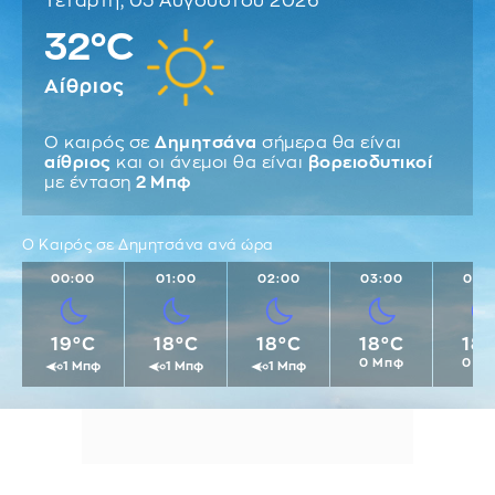
Τετάρτη, 05 Αυγούστου 2026
32°C
Αίθριος
Ο καιρός σε
Δημητσάνα
σήμερα θα είναι
αίθριος
και οι άνεμοι θα είναι
βορειοδυτικοί
με ένταση
2 Μπφ
Ο Καιρός σε Δημητσάνα ανά ώρα
00:00
01:00
02:00
03:00
04:
19°C
18°C
18°C
18°C
18
0 Μπφ
0 Μ
1 Μπφ
1 Μπφ
1 Μπφ