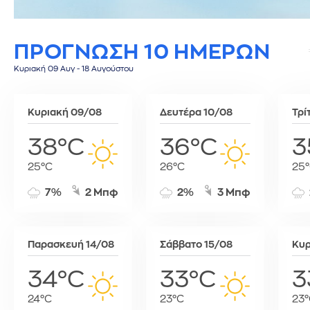
Σίφνος
Τεγκουσιγκάλπα
Ριάντ
Σύμη
Τζορτζτάουν
Ρίγα
ΠΡΟΓΝΩΣΗ 10 ΗΜΕΡΩΝ
Τήλος
Τορόντο
Σάνα
Τήνος
Σεούλ
Κυριακή 09 Αυγ - 18 Αυγούστου
Φολέγανδρος
Σιγκαπούρη
Χάλκη
Ταϊπέι
Κυριακή 09/08
Δευτέρα 10/08
Τρί
Ταναναρίβη
Τασκένδη
38°C
36°C
3
Τεχεράνη
25°C
26°C
25
Τζακάρτα
Τιφλίδα
7%
2 Μπφ
2%
3 Μπφ
Τόκιο
Τύνιδα
Παρασκευή 14/08
Σάββατο 15/08
Κυρ
34°C
33°C
3
24°C
23°C
23°