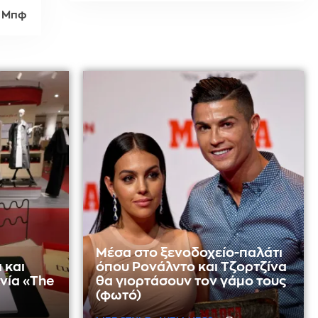
1 Μπφ
Μέσα στο ξενοδοχείο-παλάτι
 και
όπου Ρονάλντο και Τζορτζίνα
νία «The
θα γιορτάσουν τον γάμο τους
(φωτό)