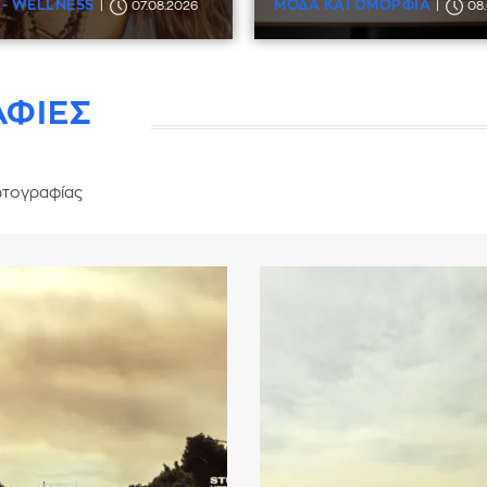
 - WELLNESS
ΜΟΔΑ ΚΑΙ ΟΜΟΡΦΙΑ
07.08.2026
08
ΑΦΙΕΣ
τογραφίας