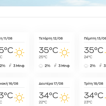
Συκιές
Ραμπάτ
Μινσκ
Χρυσό
Τζαμένα
Μόναχο
Τζιμπουτί
Μόσχα
Τρίπολη
Μπρατισλά
Φρίταουν
Όσλο
Χαράρε
Παρίσι
τη 11/08
Τετάρτη 12/08
Πέμπτη 13/0
Χαρτούμ
Πάφος
Πράγα
5°C
35°C
35°C
Πρίστινα
°C
25°C
24°C
Ρώμη
Σαράγεβο
2%
3 Μπφ
2%
3 Μπφ
2%
3
Σκόπια
Σόφια
Στοκχόλμη
ιακή 16/08
Δευτέρα 17/08
Τρίτη 18/08
Στουτγκάρ
3°C
34°C
34°C
Ταλίν
Τίρανα
C
22°C
23°C
Φραγκφού