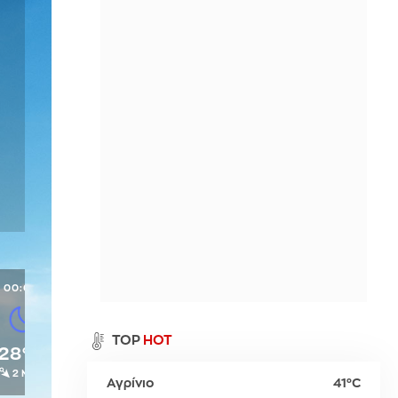
Περιθώρι
η
Παλαιό Φάληρο
Σπέτσες
Νευροκοπίου
ι
Ύδρα
Προσοτσάνη
Χρυσούπολη
00:00
α
TOP
HOT
28°C
2 Μπφ
Αγρίνιο
41°C
ρ