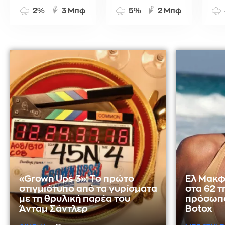
2%
3 Μπφ
5%
2 Μπφ
«Grown Ups 3»: Το πρώτο
Ελ Μακφ
στιγμιότυπο από τα γυρίσματα
στα 62 τ
με τη θρυλική παρέα του
πρόσωπο
Άνταμ Σάντλερ
Botox