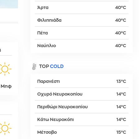
Άρτα
40°C
Φιλιππιάδα
40°C
βα
Πέτα
40°C
Ναύπλιο
40°C
8
TOP
COLD
Παρανέστι
13°C
 Μπφ
Οχυρό Νευροκοπίου
14°C
Περιθώρι Νευροκοπίου
14°C
δη
Κάτω Νευροκόπι
14°C
Μέτσοβο
15°C
ρτη