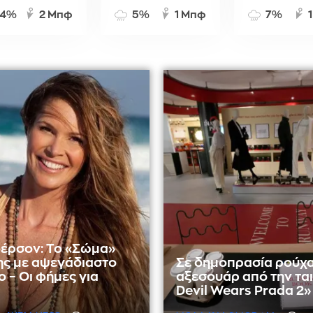
4%
2 Μπφ
5%
1 Μπφ
7%
έρσον: Το «Σώμα»
ης με αψεγάδιαστο
Σε δημοπρασία ρούχα
 – Οι φήμες για
αξεσουάρ από την ται
Devil Wears Prada 2»