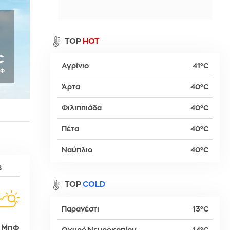
α
0
TOP
HOT
C
Αγρίνιο
41°C
πφ
ρ
Άρτα
40°C
Φιλιππιάδα
40°C
βα
Πέτα
40°C
Ναύπλιο
40°C
8
TOP
COLD
Παρανέστι
13°C
 Μπφ