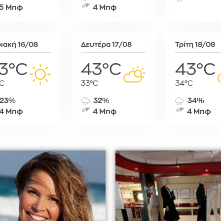
5 Μπφ
4 Μπφ
Σόφια
Στοκχόλμη
Στουτγκάρ
ιακή 16/08
Δευτέρα 17/08
Τρίτη 18/08
Ταλίν
Τίρανα
3°C
43°C
43°C
Φραγκφού
C
33°C
34°C
23%
32%
34%
4 Μπφ
4 Μπφ
4 Μπφ