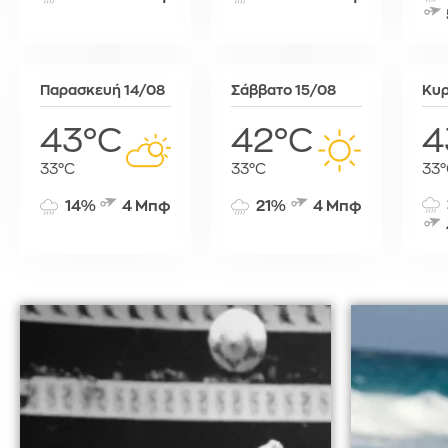
Τύνιδα
Παρασκευή 14/08
Σάββατο 15/08
Κυρ
43°C
42°C
4
33°C
33°C
33°
14%
4 Μπφ
21%
4 Μπφ