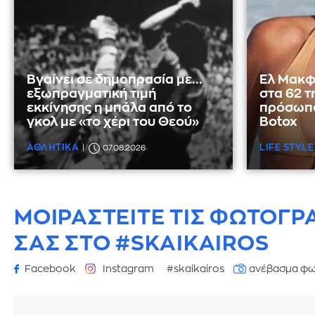
Βγαίνει σε δημοπρασία με...
Ελ Μακφ
εξωπραγματική τιμή
στα 62 τ
εκκίνησης η μπάλα από το
πρόσωπο
γκολ με «το χέρι του Θεού»
Botox
ΑΘΛΗΤΙΚΑ
LIFE STYLE
07.08.2026
ΜΟΙΡΑΣΤΕΙΤΕ ΤΙΣ ΦΩΤΟΓΡ
ΣΑΣ ΣΤΟ #SKAIKAIROS
Facebook
Instagram
#skaikairos
ανέβασμα φω