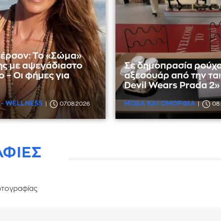
έρσον: Το «Σώμα»
ης με αψεγάδιαστο
Σε δημοπρασία ρούχα
 – Οι φήμες για
αξεσουάρ από την ται
Devil Wears Prada 2»
 - WELLNESS
ΜΟΔΑ ΚΑΙ ΟΜΟΡΦΙΑ
07.08.2026
08
ΑΦΙΕΣ
τογραφίας