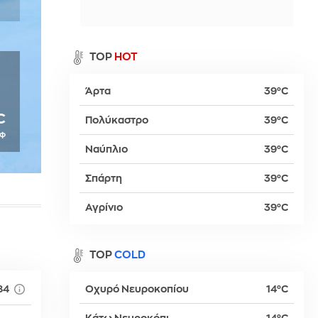
α
TOP
HOT
0
Άρτα
39°C
ρ
C
Πολύκαστρο
39°C
πφ
Ναύπλιο
39°C
βα
Σπάρτη
39°C
Αγρίνιο
39°C
TOP
COLD
84
Οχυρό Νευροκοπίου
14°C