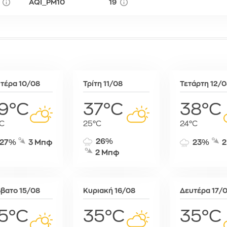
AQI_PM10
19
Σόφια
Στοκχόλμη
Στουτγκάρ
Ταλίν
Τίρανα
Φραγκφού
τέρα 10/08
Τρίτη 11/08
Τετάρτη 12/
9°C
37°C
38°C
C
25°C
24°C
26%
27%
3 Μπφ
23%
2
2 Μπφ
βατο 15/08
Κυριακή 16/08
Δευτέρα 17/
5°C
35°C
35°C