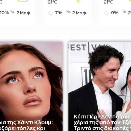
C
21°C
21°C
10%
2 Μπφ
7%
2 Μπφ
9%
2
Κέιτι Πέρι: Δεν παίρνε
ια της Χάιντι Κλουμ:
χέρια της από τον Τζ
οζάρει τόπλες και
Τριντό στις διακοπές