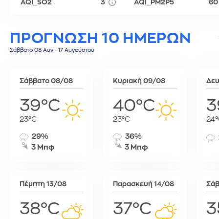
AQI_SO2
3
AQI_PM2P5
60
Τύνιδα
ΠΡΟΓΝΩΣΗ 10 ΗΜΕΡΩΝ
Σάββατο 08 Αυγ - 17 Αυγούστου
Σάββατο 08/08
Κυριακή 09/08
Δευ
39°C
40°C
3
23°C
23°C
24°
29%
36%
3 Μπφ
3 Μπφ
Πέμπτη 13/08
Παρασκευή 14/08
Σάβ
38°C
37°C
3