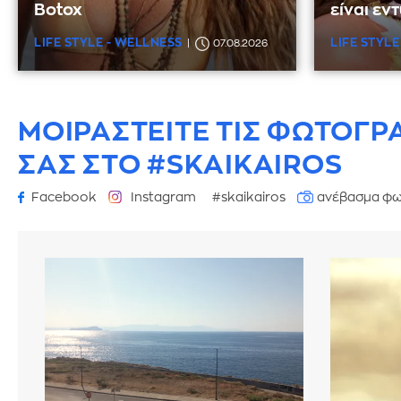
Botox
είναι εν
LIFE STYLE - WELLNESS
LIFE STYLE
07.08.2026
ΜΟΙΡΑΣΤΕΙΤΕ ΤΙΣ ΦΩΤΟΓΡ
ΣΑΣ ΣΤΟ #SKAIKAIROS
Facebook
Instagram
#skaikairos
ανέβασμα φω