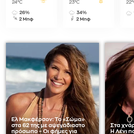
24°C
23°C
22°
26%
34%
2 Μπφ
2 Μπφ
Ελ Μακφέρσον: Το «Σώμα»
στα 62 της με αψεγάδιαστο
Στα χνάρ
πρόσωπο – Οι φήμες για
Η Λένι π