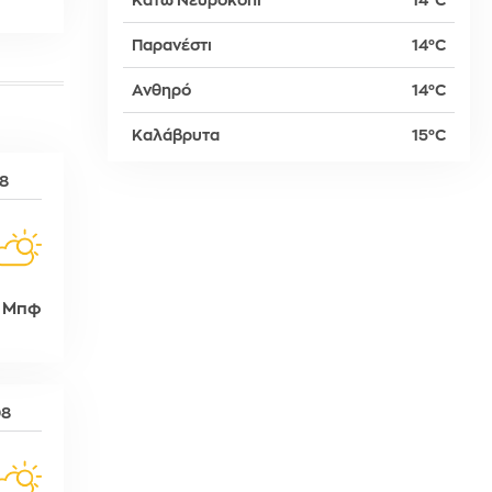
Κάτω Νευροκόπι
14°C
Παρανέστι
14°C
δη
Ανθηρό
14°C
Καλάβρυτα
15°C
ρτη
08
 Μπφ
08