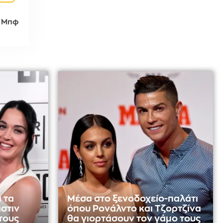
 Μπφ
ι τα
Μέσα στο ξενοδοχείο-παλάτι
άστιν
όπου Ρονάλντο και Τζορτζίνα
 τους
θα γιορτάσουν τον γάμο τους