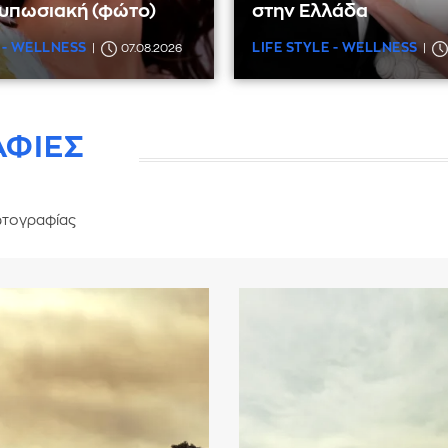
τυπωσιακή (φώτο)
στην Ελλάδα
 - WELLNESS
LIFE STYLE - WELLNESS
07.08.2026
ΑΦΙΕΣ
τογραφίας