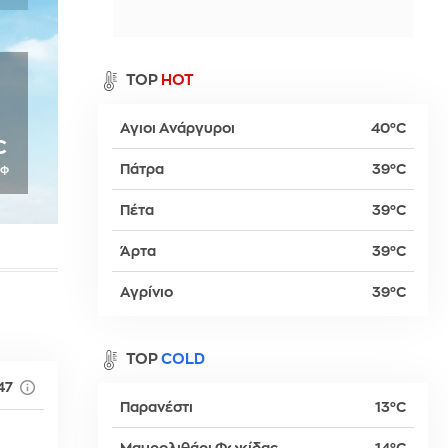
α
0
TOP
HOT
Αγιοι Ανάργυροι
40°C
ρ
C
Πάτρα
39°C
πφ
Πέτα
39°C
βα
Άρτα
39°C
Αγρίνιο
39°C
TOP
COLD
47
Παρανέστι
13°C