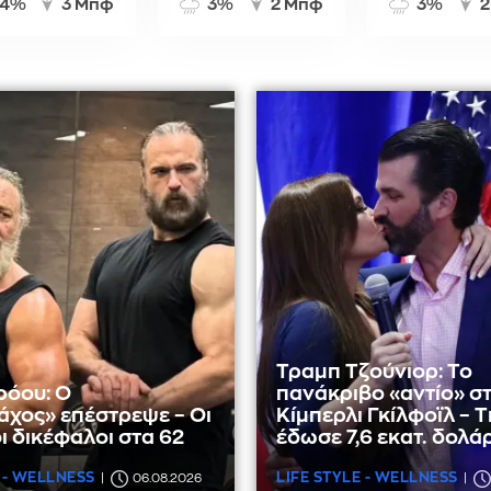
4%
3 Μπφ
3%
2 Μπφ
3%
2
Τραμπ Τζούνιορ: Το
ρόου: Ο
πανάκριβο «αντίο» σ
χος» επέστρεψε – Οι
Κίμπερλι Γκίλφοϊλ – Τ
ι δικέφαλοι στα 62
έδωσε 7,6 εκατ. δολά
 - WELLNESS
LIFE STYLE - WELLNESS
06.08.2026