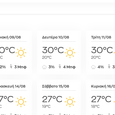
Σόφια
Στοκχόλμη
Στουτγκάρ
Ταλίν
Τίρανα
Φραγκφού
ιακή 09/08
Δευτέρα 10/08
Τρίτη 11/08
0°C
30°C
30°C
°C
20°C
20°C
2%
3 Μπφ
3%
4 Μπφ
4%
3
ασκευή 14/08
Σάββατο 15/08
Κυριακή 16/
7°C
27°C
27°C
C
19°C
18°C