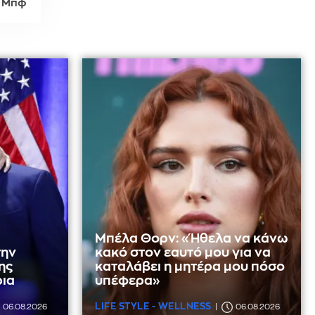
 Μπφ
Μπέλα Θορν: «Ήθελα να κάνω
την
κακό στον εαυτό μου για να
ης
καταλάβει η μητέρα μου πόσο
ρια
υπέφερα»
LIFE STYLE - WELLNESS
06.08.2026
06.08.2026