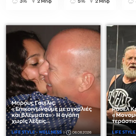
3%
2 Μπφ
5%
2 Μπφ
Μπρους Γουίλις:
«Επικοινωνούμε με αγκαλιές
Ράσελ Κ
και βλέμματα» - Η αγάπη
«Μονομά
χωρίς λέξεις...
τεράστιο
LIFE STYLE - WELLNESS
LIFE STYLE
06.08.2026