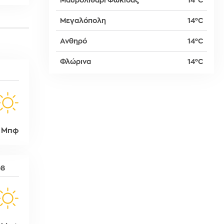
Μαυρολιθάρι Φωκίδας
14°C
Μεγαλόπολη
14°C
δη
Ανθηρό
14°C
Φλώρινα
14°C
ρτη
 Μπφ
08