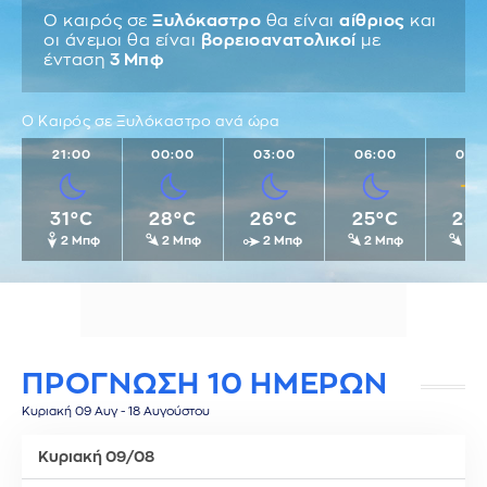
Ο καιρός σε
Ξυλόκαστρο
θα είναι
αίθριος
και
οι άνεμοι θα είναι
βορειοανατολικοί
με
ένταση
3 Μπφ
Ο Καιρός σε Ξυλόκαστρο ανά ώρα
21:00
00:00
03:00
06:00
09:
31°C
28°C
26°C
25°C
28
2 Μπφ
2 Μπφ
2 Μπφ
2 Μπφ
2 
ΠΡΟΓΝΩΣΗ 10 ΗΜΕΡΩΝ
Κυριακή 09 Αυγ - 18 Αυγούστου
Κυριακή 09/08