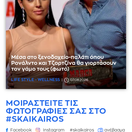
Μέσα στο ξενοδοχείο-παλάτι όπου
Ρονάλντο και Τζορτζίνα θα γιορτάσουν
τον γάμο τους (φωτό)
LIFE STYLE - WELLNESS
07.08.2026
ΜΟΙΡΑΣΤΕΙΤΕ ΤΙΣ
ΦΩΤΟΓΡΑΦΙΕΣ
ΣΑΣ ΣΤΟ
#SKAIKAIROS
Facebook
Instagram
#skaikairos
ανέβασμα