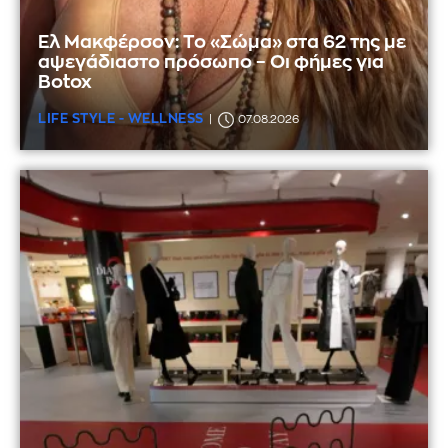
Ελ Μακφέρσον: Το «Σώμα» στα 62 της με
αψεγάδιαστο πρόσωπο – Οι φήμες για
Botox
LIFE STYLE - WELLNESS
07.08.2026